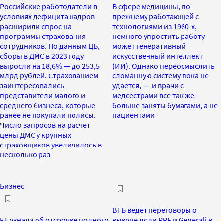
Российские работодатели в
В сфере медицины, по-
условиях дефицита кадров
прежнему работающей с
расширили спрос на
технологиями из 1960-х,
программы страхования
немного упростить работу
сотрудников. По данным ЦБ,
может генеративный
сборы в ДМС в 2023 году
искусственный интеллект
выросли на 18,6% — до 253,5
(ИИ). Однако переосмыслить
млрд рублей. Страхованием
сломанную систему пока не
заинтересовались
удается, ― и врачи с
представители малого и
медсестрами все так же
среднего бизнеса, которые
больше заняты бумагами, а не
ранее не покупали полисы.
пациентами
Число запросов на расчет
цены ДМС у крупных
страховщиков увеличилось в
несколько раз
Бизнес
ВТБ ведет переговоры о
FT узнала об отсрочке полного
выкупе доли PPF и Generali в