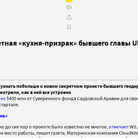
етная «кухня-призрак» бывшего главы U
или узнать побольше о новом секретном проекте бывшего генд
мотрели, как в ней все устроено
лек
$400 млн от Суверенного фонда Саудовской Аравии для своей
стартапе.
онь»
но до сих пор о проекте было известно не многое,
отмечает
WSJ
ое место работы, пишет газета. Материнская компания CloudKitc