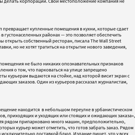
аны делать корпорации. Свои местоположение компания не
ап превращает купленные помещения в кухни, которые сдает
 в густонаселенных районах — это позволяет обеспечить
ы открыть собственный ресторан, писала The Wall Street
вки, но не хотят тратиться на открытие нового заведения,
 у помещения не было никаких опознавательных признаков
ления о том, что парковаться на улице запрещено
еты курьерам выдаются на стойке, над которой висит экран с
жидающих заказов. Один из курьеров рассказал журналистам,
омещение находится в небольшом переулке в урбанистическом
ов, приходящих и уходящих или стоящих и ожидающих заказа»,
, хотя рядом припарковано много машин, предположительно,
торых курьер может отметить, что готов забрать заказ. Рядом
 исключительно доставкой блюд. Издание пишет, что у всех