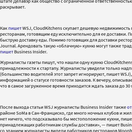
штате Делавэр как общество с ограниченной ответственность
раскрывает.
Как
пишет
WSJ, CloudKitchens скупает дешевую недвижимость 
ресторанам, готовящим еду исключительно для ее доставки. 
быструю доставку еды. Помимо готовящих для доставки рестора
Journal. Арендовать такую «облачную» кухню могут также тра
пишет
Business Insider.
Журналисты газеты пишут, что нашли одну кухню CloudKitchen
принадлежности к стартапу. Журналисты увидели только надпис
(большинство водителей этот запрет игнорируют, пишет WSJ), и
информацией о статусе готовности заказов. К вечеру, описыва
что в самое загруженное время приходится ждать заказа до 30 
После выхода статьи WSJ журналисты Business Insider также
от
районе SoMa в Сан-Франциско, где много ночных клубов и жи
нет ничего, что подсказывало бы местоположение кухни, пишет
принадлежащих работникам службы доставки», — пишет Busines
со зданием журналисты видели работников ресторанов Moonbow