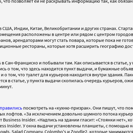
ю, что позволяет ей не раскрывать информацию так, как обяз
в США, Индии, Китае, Великобритании и других странах. Старт
Помещения расположены в центре или рядом с центром городов
нов, арендаторами могут стать повара, которые пока не готов
диционные рестораны, которые хотя расширить географию доста
s в Сан-Франциско и побывали там. Как описывается в статье,
ь о том, что здесь находится пункт выдачи, и бумажные объяв
 о том, что туалет для курьеров находится внутри здания. Пак
ется в статье, у пункта выдачи скопилась очередь курьеров, о
минут.
правились
посмотреть на «кухню-призрак». Они пишут, что п
лых лофтов. «За исключением довольно шумного потока курьер
 Business Insider. «Надпись на здании гласит: «Стоянки нет»
s Insider. У окна выдачи установлены планшеты, с помощью ко
ls, Salad Company, Colombo's и Zoodle2, которые занимаются