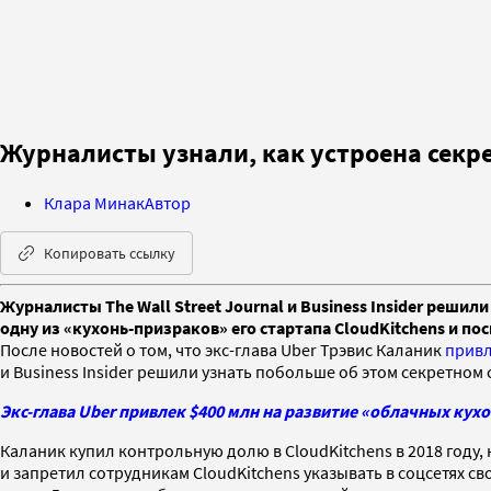
Журналисты узнали, как устроена секр
Клара Минак
Автор
Копировать ссылку
Журналисты The Wall Street Journal и Business Insider реш
одну из «кухонь-призраков» его стартапа CloudKitchens и пос
После новостей о том, что экс-глава Uber Трэвис Каланик
прив
и Business Insider решили узнать побольше об этом секретном 
Экс-глава Uber привлек $400 млн на развитие «облачных кух
Каланик купил контрольную долю в CloudKitchens в 2018 году, 
и запретил сотрудникам CloudKitchens указывать в соцсетях св