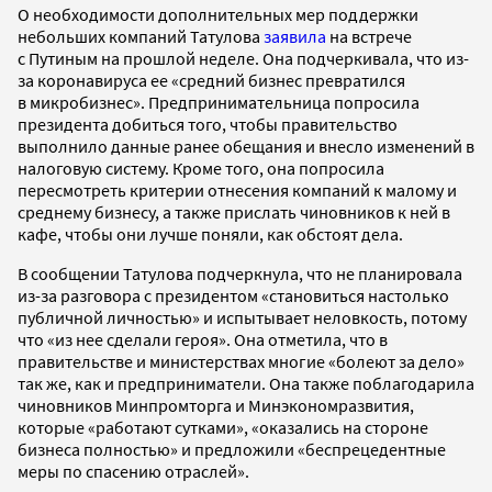
О необходимости дополнительных мер поддержки
небольших компаний Татулова
заявила
на встрече
с Путиным на прошлой неделе. Она подчеркивала, что из-
за коронавируса ее «средний бизнес превратился
в микробизнес». Предпринимательница попросила
президента добиться того, чтобы правительство
выполнило данные ранее обещания и внесло изменений в
налоговую систему. Кроме того, она попросила
пересмотреть критерии отнесения компаний к малому и
среднему бизнесу, а также прислать чиновников к ней в
кафе, чтобы они лучше поняли, как обстоят дела.
В сообщении Татулова подчеркнула, что не планировала
из-за разговора с президентом «становиться настолько
публичной личностью» и испытывает неловкость, потому
что «из нее сделали героя». Она отметила, что в
правительстве и министерствах многие «болеют за дело»
так же, как и предприниматели. Она также поблагодарила
чиновников Минпромторга и Минэкономразвития,
которые «работают сутками», «оказались на стороне
бизнеса полностью» и предложили «беспрецедентные
меры по спасению отраслей».