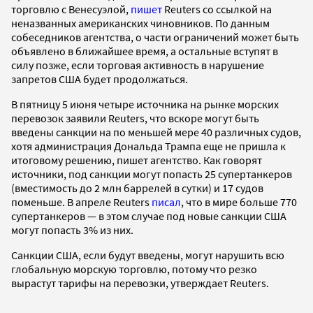
торговлю с Венесуэлой,
пишет
Reuters со ссылкой на
неназванных американских чиновников. По данным
собеседников агентства, о части ограничений может быть
объявлено в ближайшее время, а остальные вступят в
силу позже, если торговая активность в нарушение
запретов США будет продолжаться.
В пятницу 5 июня четыре источника на рынке морских
перевозок заявили Reuters, что вскоре могут быть
введены санкции на по меньшей мере 40 различных судов,
хотя администрация Дональда Трампа еще не пришла к
итоговому решению, пишет агентство. Как говорят
источники, под санкции могут попасть 25 супертанкеров
(вместимость до 2 млн баррелей в сутки) и 17 судов
поменьше. В апреле Reuters
писал
, что в мире больше 770
супертанкеров — в этом случае под новые санкции США
могут попасть 3% из них.
Санкции США, если будут введены, могут нарушить всю
глобальную морскую торговлю, потому что резко
вырастут тарифы на перевозки, утверждает Reuters.