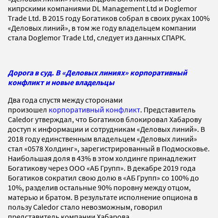
кипрскими компаниями DL Management Ltd и Doglemor
Trade Ltd. В 2015 году Богатиков собрал в своих руках 100%
«Деловых линий», в том же году владельцем компании
стала Doglemor Trade Ltd, следует из данных СПАРК.
Дорога в суд. В «Деловых линиях» корпоративный
конфликт и новые владельцы
Два года спустя между сторонами
произошел
корпоративный конфликт
. Представитель
Caledor утверждал, что Богатиков блокировал Хабарову
доступ к информации и сотрудникам «Деловых линий». В
2018 году единственным владельцем «Деловых линий»
стал «0578 Холдинг», зарегистрированный в Подмосковье.
Наибольшая доля в 43% в этом холдинге принадлежит
Богатикову через ООО «АБ Групп». В декабре 2019 года
Богатиков сократил свою долю в «АБ Групп» со 100% до
10%, разделив остальные 90% поровну между отцом,
матерью и братом. В результате исполнение опциона в
пользу Caledor стало невозможным, говорил
представитель компании Хабарова.