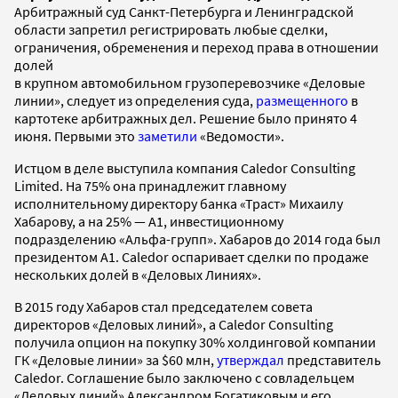
Арбитражный суд Санкт-Петербурга и Ленинградской
области запретил регистрировать любые сделки,
ограничения, обременения и переход права в отношении
долей
в крупном автомобильном грузоперевозчике «Деловые
линии», следует из определения суда,
размещенного
в
картотеке арбитражных дел. Решение было принято 4
июня. Первыми это
заметили
«Ведомости».
Истцом в деле выступила компания Caledor Consulting
Limited. На 75% она принадлежит главному
исполнительному директору банка «Траст» Михаилу
Хабарову, а на 25% — А1, инвестиционному
подразделению «Альфа-групп». Хабаров до 2014 года был
президентом A1. Caledor оспаривает сделки по продаже
нескольких долей в «Деловых Линиях».
В 2015 году Хабаров стал председателем совета
директоров «Деловых линий», а Caledor Consulting
получила опцион на покупку 30% холдинговой компании
ГК «Деловые линии» за $60 млн,
утверждал
представитель
Caledor. Соглашение было заключено с совладельцем
«Деловых линий» Александром Богатиковым и его