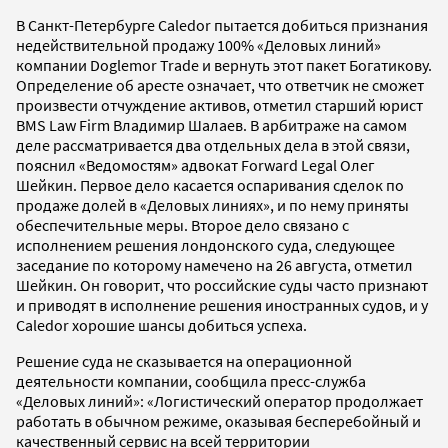
В Санкт-Петербурге Caledor пытается добиться признания
недействительной продажу 100% «Деловых линий»
компании Doglemor Trade и вернуть этот пакет Богатикову.
Определение об аресте означает, что ответчик не сможет
произвести отчуждение активов, отметил старший юрист
BMS Law Firm Владимир Шалаев. В арбитраже на самом
деле рассматривается два отдельных дела в этой связи,
пояснил «Ведомостям» адвокат Forward Legal Олег
Шейкин. Первое дело касается оспаривания сделок по
продаже долей в «Деловых линиях», и по нему приняты
обеспечительные меры. Второе дело связано с
исполнением решения лондонского суда, следующее
заседание по которому намечено на 26 августа, отметил
Шейкин. Он говорит, что российские суды часто признают
и приводят в исполнение решения иностранных судов, и у
Caledor хорошие шансы добиться успеха.
Решение суда не сказывается на операционной
деятельности компании, сообщила пресс-служба
«Деловых линий»: «Логистический оператор продолжает
работать в обычном режиме, оказывая бесперебойный и
качественный сервис на всей территории