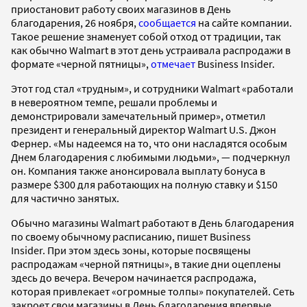
приостановит работу своих магазинов в День
благодарения, 26 ноября,
сообщается
на сайте компании.
Такое решение знаменует собой отход от традиции, так
как обычно Walmart в этот день устраивала распродажи в
формате «черной пятницы»,
отмечает
Business Insider.
Этот год стал «трудным», и сотрудники Walmart «работали
в невероятном темпе, решали проблемы и
демонстрировали замечательный пример», отметил
президент и генеральный директор Walmart U.S. Джон
Фернер. «Мы надеемся на то, что они насладятся особым
Днем благодарения с любимыми людьми», — подчеркнул
он. Компания также анонсировала выплату бонуса в
размере $300 для работающих на полную ставку и $150
для частично занятых.
Обычно магазины Walmart работают в День благодарения
по своему обычному расписанию, пишет Business
Insider. При этом здесь зоны, которые посвящены
распродажам «черной пятницы», в такие дни оцеплены
здесь до вечера. Вечером начинается распродажа,
которая привлекает «огромные толпы» покупателей. Сеть
закроет свои магазины в День благодарения впервые