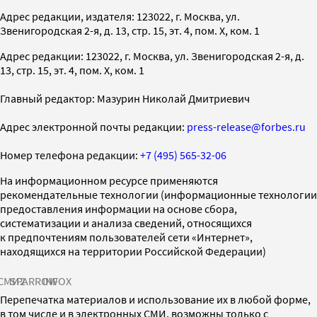
Адрес редакции, издателя: 123022, г. Москва, ул.
Звенигородская 2-я, д. 13, стр. 15, эт. 4, пом. X, ком. 1
Адрес редакции: 123022, г. Москва, ул. Звенигородская 2-я, д.
13, стр. 15, эт. 4, пом. X, ком. 1
Главный редактор: Мазурин Николай Дмитриевич
Адрес электронной почты редакции:
press-release@forbes.ru
Номер телефона редакции:
+7 (495) 565-32-06
На информационном ресурсе применяются
рекомендательные технологии (информационные технологии
предоставления информации на основе сбора,
систематизации и анализа сведений, относящихся
к предпочтениям пользователей сети «Интернет»,
находящихся на территории Российской Федерации)
СМИ2
SPARROW
INFOX
Перепечатка материалов и использование их в любой форме,
в том числе и в электронных СМИ, возможны только с