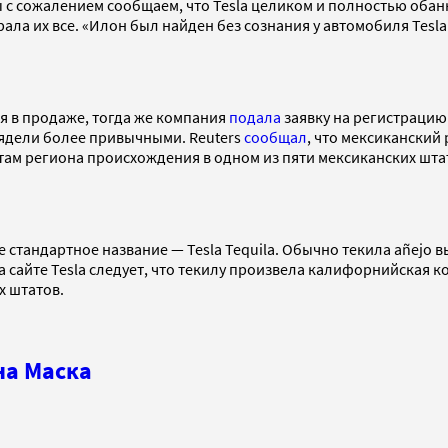
 сожалением сообщаем, что Tesla целиком и полностью обанкр
собрала их все. «Илон был найден без сознания у автомобиля T
ся в продаже, тогда же компания
подала
заявку на регистрацию 
лядели более привычными. Reuters
сообщал
, что мексиканский
 региона происхождения в одном из пяти мексиканских штатов
 стандартное название — Tesla Tequila. Обычно текила añejo в
а сайте Tesla следует, что текилу произвела калифорнийская к
х штатов.
на Маска