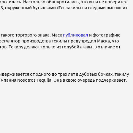
отилась. Настолько обанкротилась, что вы и не поверите».
esla 3, окруженный бутылками «Теслакилы» и следами высохших
такого торгового знака. Маск
публиковал
и фотографию
 регулятор производства текилы предупредил Маска, что
. Текилу делают только из голубой агавы, в отличие от
ыдерживается от одного до трех лет в дубовых бочках, текилу
омпания Nosotros Tequila. Она в свою очередь подчеркивает,