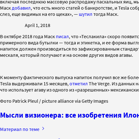
включая последнюю массовую распродажу пасхальных яиц, мы с
Маск
добавил
, что есть много статей о банкротстве, и Tesla 
слез, еще видимых на его щеках», —
шутил
тогда Маск.
April 1, 2018
В октябре 2018 года Маск
писал
, что «Теслакила» скоро появит
примерного вида бутылки — тогда и этикетка, и ее форма выг
напиток должен производиться по зафиксированным стандартам
мескаля, который получают и на основе других видов агавы.
К моменту фактического выпуска напиток получил все же более
Tesla выдерживали 15 месяцев,
отметил
The Verge. Из данных н
что использует агаву из одного из «разрешенных» мексикански
Фото Patrick Pleul / picture alliance via Getty Images
Мысли визионера: все изобретения Ило
Материал по теме