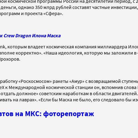
й космической программы России на десятилетий период, с 20
 деньги, однако 350 млрд рублей составят частные инвестиции
программ и проекта «Сфера».
ск Crew Dragon Илона Маска
ink, которым владеет космическая компания миллиардера Илон
вполне корректно». «Наша идеология, которую мы заложили в «
Прохоров.
работку «Роскосмосом» ракеты «Амур» с возвращаемой ступен
ceX к Международной космической станции он, вспомнив слова
отдать должное» советским наработкам в области двигателей.
вать на лаврах». «Если бы Маска не было, его следовало бы из
втов на МКС: фоторепортаж