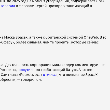
16 по 2025 год на момент утверждения, подчеркивает «РИА
,
говорил
в феврале Сергей Прохоров, занимающий в
а Маска SpaceX, а также с британской системой OneWeb. В то
Сферу», более сильная, чем те проекты, которые сейчас
ью. Деятельность корпорации миллиардер комментирует не
 Рогозина,
пошутил
про «работающий батут». А в ответ
 Сам глава «Роскосмоса»
отмечал
, что появление SpaceX
обрести», — говорил он.