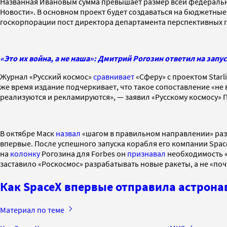
Названная Ивановым сумма превышает размер всей федерально
Новости». В основном проект будет создаваться на бюджетные
госкорпорации пост директора департамента перспективных 
«Это их война, а не наша»: Дмитрий Рогозин ответил на запу
Журнал «Русский космос»
сравнивает
«Сферу» с проектом Starl
же время издание подчеркивает, что такое сопоставление «не 
реализуются и рекламируются», — заявил «Русскому космосу» 
В октябре Маск
назвал
«шагом в правильном направлении» раз
впервые. После успешного запуска корабля его компании Spa
на
колонку
Рогозина для Forbes он
признавал
необходимость «
заставило «Роскосмос» разрабатывать новые ракеты, а не «почи
Как SpaceX впервые отправила астрона
Материал по теме