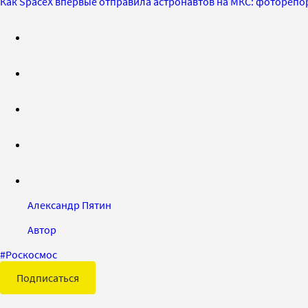
Как SpaceX впервые отправила астронавтов на МКС: фоторепо
Александр Пятин
Автор
#
Роскосмос
Подписаться