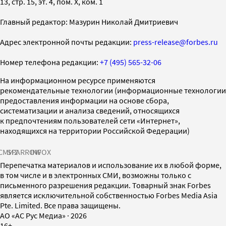
13, стр. 15, эт. 4, пом. X, ком. 1
Главный редактор: Мазурин Николай Дмитриевич
Адрес электронной почты редакции:
press-release@forbes.ru
Номер телефона редакции:
+7 (495) 565-32-06
На информационном ресурсе применяются
рекомендательные технологии (информационные технологии
предоставления информации на основе сбора,
систематизации и анализа сведений, относящихся
к предпочтениям пользователей сети «Интернет»,
находящихся на территории Российской Федерации)
СМИ2
SPARROW
INFOX
Перепечатка материалов и использование их в любой форме,
в том числе и в электронных СМИ, возможны только с
письменного разрешения редакции. Товарный знак Forbes
является исключительной собственностью Forbes Media Asia
Pte. Limited. Все права защищены.
AO «АС Рус Медиа»
·
2026
16+