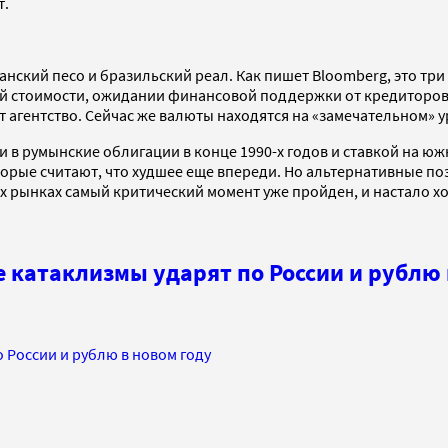
т.
ский песо и бразильский реал. Как пишет Bloomberg, это три
кой стоимости, ожидании финансовой поддержки от кредиторо
 агентство. Сейчас же валюты находятся на «замечательном» у
 румынские облигации в конце 1990-х годов и ставкой на южн
оторые считают, что худшее еще впереди. Но альтернативные 
ых рынках самый критический момент уже пройден, и настало х
 катаклизмы ударят по России и рублю 
 России и рублю в новом году