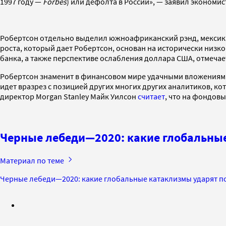
1997 году —
Forbes
) или дефолта в России», — заявил экономис
Робертсон отдельно выделил южноафриканский рэнд, мексикан
роста, который дает Робертсон, основан на исторически низ
банка, а также перспективе ослабления доллара США, отмечает
Робертсон знаменит в финансовом мире удачными вложениями в
идет вразрез с позицией других многих других аналитиков, к
директор Morgan Stanley Майк Уилсон
считает
, что на фондов
Черные лебеди—2020: какие глобальные
Материал по теме
Черные лебеди—2020: какие глобальные катаклизмы ударят по