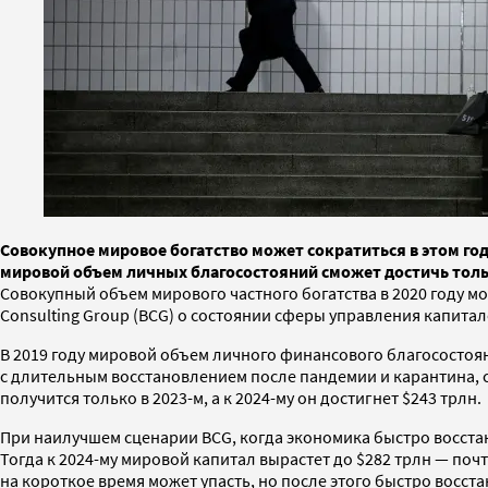
Совокупное мировое богатство может сократиться в этом году
мировой объем личных благосостояний сможет достичь тольк
Совокупный объем мирового частного богатства в 2020 году мо
Consulting Group (BCG) о состоянии сферы управления капитал
В 2019 году мировой объем личного финансового благосостояни
с длительным восстановлением после пандемии и карантина, с
получится только в 2023-м, а к 2024-му он достигнет $243 трлн.
При наилучшем сценарии BCG, когда экономика быстро восстанав
Тогда к 2024-му мировой капитал вырастет до $282 трлн — по
на короткое время может упасть, но после этого быстро восста