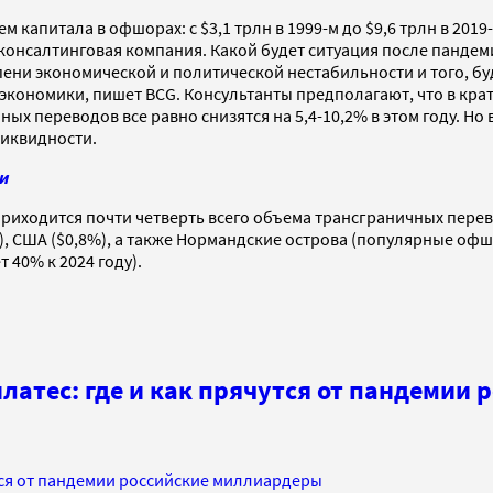
ъем капитала в офшорах: с $3,1 трлн в 1999-м до $9,6 трлн в 
онсалтинговая компания. Какой будет ситуация после пандеми
пени экономической и политической нестабильности и того, бу
экономики, пишет BCG. Консультанты предполагают, что в кр
чных переводов все равно снизятся на 5,4-10,2% в этом году. 
ликвидности.
и
иходится почти четверть всего объема трансграничных переводо
н), США ($0,8%), а также Нормандские острова (популярные офш
40% к 2024 году).
илатес: где и как прячутся от пандемии
утся от пандемии российские миллиардеры