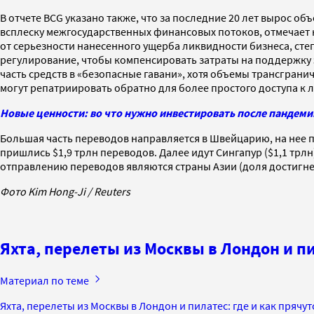
В отчете BCG указано также, что за последние 20 лет вырос об
всплеску межгосударственных финансовых потоков, отмечает к
от серьезности нанесенного ущерба ликвидности бизнеса, сте
регулирование, чтобы компенсировать затраты на поддержку 
часть средств в «безопасные гавани», хотя объемы трансграни
могут репатриировать обратно для более простого доступа к 
Новые ценности: во что нужно инвестировать после пандеми
Большая часть переводов направляется в Швейцарию, на нее пр
пришлись $1,9 трлн переводов. Далее идут Сингапур ($1,1 трл
отправлению переводов являются страны Азии (доля достигнет 
Фото Kim Hong-Ji / Reuters
Яхта, перелеты из Москвы в Лондон и п
Материал по теме
Яхта, перелеты из Москвы в Лондон и пилатес: где и как пряч