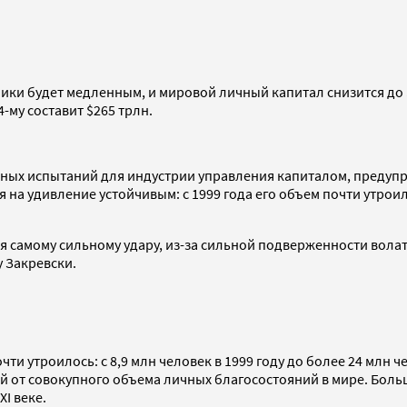
и будет медленным, и мировой личный капитал снизится до $21
4-му составит $265 трлн.
зных испытаний для индустрии управления капиталом, предупре
на удивление устойчивым: с 1999 года его объем почти утроился 
 самому сильному удару, из-за сильной подверженности вола
 Закревски.
 утроилось: с 8,9 млн человек в 1999 году до более 24 млн чел
от совокупного объема личных благосостояний в мире. Больше
I веке.