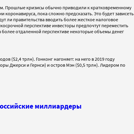
2019-м. Прошлые кризисы обычно приводили к кратковременному
и коронавируса, пока сложно предсказать. Это будет зависеть
дут ли правительства вводить более жесткое налоговое
аткосрочной перспективе инвесторы предпочтут переместить
Но в более отдаленной перспективе некоторые объемы денег
в ($2,4 трлн). Гонконг нагоняет: на него в 2019 году
оры Джерси и Гернси) и остров Мэн ($0,5 трлн). Лидером по
 российские миллиардеры