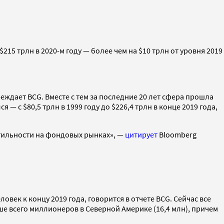
5 трлн в 2020-м году — более чем на $10 трлн от уровня 2019
ждает BCG. Вместе с тем за последние 20 лет сфера прошла
— с $80,5 трлн в 1999 году до $226,4 трлн в конце 2019 года,
тильности на фондовых рынках», —
цитирует
Bloomberg
овек к концу 2019 года, говорится в отчете BCG. Сейчас все
 всего миллионеров в Северной Америке (16,4 млн), причем