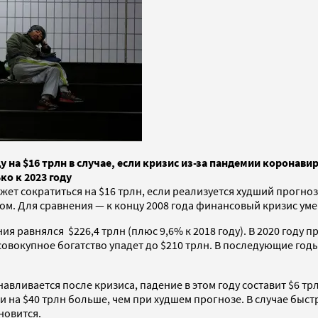
 на $16 трлн в случае, если кризис из-за пандемии коронавир
о к 2023 году
жет сократиться на $16 трлн, если реализуется худший прогноз
ом. Для сравнения — к концу 2008 года финансовый кризис уме
я равнялся $226,4 трлн (плюс 9,6% к 2018 году). В 2020 году 
овокупное богатство упадет до $210 трлн. В последующие годы
ливается после кризиса, падение в этом году составит $6 трлн
чти на $40 трлн больше, чем при худшем прогнозе. В случае б
новится.