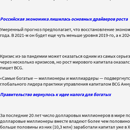
Российская экономика лишилась основных драйверов роста
Умеренный прогноз предполагает, что восстановление экономик
года. В 2021-м он будет еще чуть меньше уровня 2019-го, а к 202
Кризис из-за пандемии может оказаться одним из самых серье
через несколько кризисов, но рост мирового капитала оказался 
пишет BCG.
«Самые богатые — миллионеры и миллиардеры — подвергнутся
глобального лидера практики управления капиталом BCG Анну
Правительство вернулось к идее налога для богатых
За последние 20 лет число долларовых миллионеров в мире почти
долларовые миллионеры вместе владеют более чем половиной 
больше половины из них (10,3 млн) заработали капитал уже в XX