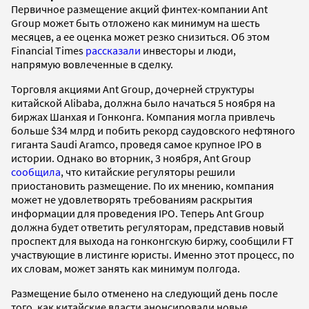
Первичное размещение акций финтех-компании Ant
Group может быть отложено как минимум на шесть
месяцев, а ее оценка может резко снизиться. Об этом
Financial Times
рассказали
инвесторы и люди,
напрямую вовлеченные в сделку.
Торговля акциями Ant Group, дочерней структуры
китайской Alibaba, должна было начаться 5 ноября на
биржах Шанхая и Гонконга. Компания могла привлечь
больше $34 млрд и побить рекорд саудовского нефтяного
гиганта Saudi Aramco, проведя самое крупное IPO в
истории. Однако во вторник, 3 ноября, Ant Group
сообщила
, что китайские регуляторы решили
приостановить размещение. По их мнению, компания
может не удовлетворять требованиям раскрытия
информации для проведения IPO. Теперь Ant Group
должна будет ответить регуляторам, представив новый
проспект для выхода на гонконгскую биржу, сообщили FT
участвующие в листинге юристы. Именно этот процесс, по
их словам, может занять как минимум полгода.
Размещение было отменено на следующий день после
того, как китайские власти анонсировали новые