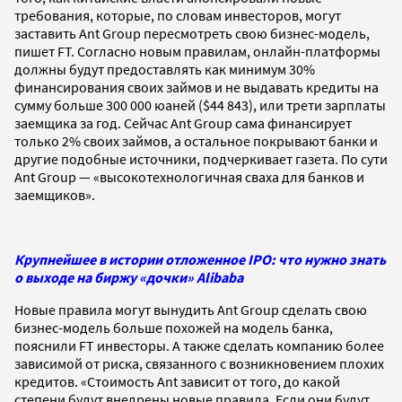
требования, которые, по словам инвесторов, могут
заставить Ant Group пересмотреть свою бизнес-модель,
пишет FT. Согласно новым правилам, онлайн-платформы
должны будут предоставлять как минимум 30%
финансирования своих займов и не выдавать кредиты на
сумму больше 300 000 юаней ($44 843), или трети зарплаты
заемщика за год. Сейчас Ant Group сама финансирует
только 2% своих займов, а остальное покрывают банки и
другие подобные источники, подчеркивает газета. По сути
Ant Group — «высокотехнологичная сваха для банков и
заемщиков».
Крупнейшее в истории отложенное IPO: что нужно знать
о выходе на биржу «дочки» Alibaba
Новые правила могут вынудить Ant Group сделать свою
бизнес-модель больше похожей на модель банка,
пояснили FT инвесторы. А также сделать компанию более
зависимой от риска, связанного с возникновением плохих
кредитов. «Стоимость Ant зависит от того, до какой
степени будут внедрены новые правила. Если они будут