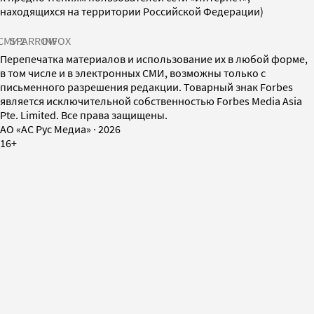
находящихся на территории Российской Федерации)
СМИ2
SPARROW
INFOX
Перепечатка материалов и использование их в любой форме,
в том числе и в электронных СМИ, возможны только с
письменного разрешения редакции. Товарный знак Forbes
является исключительной собственностью Forbes Media Asia
Pte. Limited. Все права защищены.
AO «АС Рус Медиа»
·
2026
16+