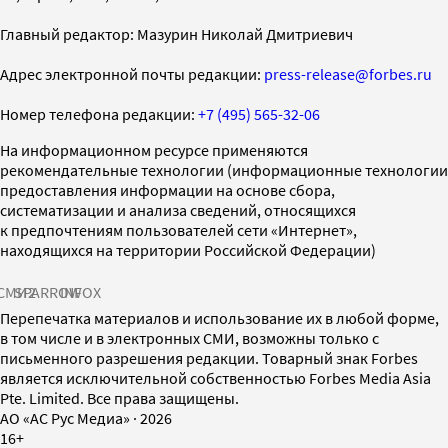
Главный редактор: Мазурин Николай Дмитриевич
Адрес электронной почты редакции:
press-release@forbes.ru
Номер телефона редакции:
+7 (495) 565-32-06
На информационном ресурсе применяются
рекомендательные технологии (информационные технологии
предоставления информации на основе сбора,
систематизации и анализа сведений, относящихся
к предпочтениям пользователей сети «Интернет»,
находящихся на территории Российской Федерации)
СМИ2
SPARROW
INFOX
Перепечатка материалов и использование их в любой форме,
в том числе и в электронных СМИ, возможны только с
письменного разрешения редакции. Товарный знак Forbes
является исключительной собственностью Forbes Media Asia
Pte. Limited. Все права защищены.
AO «АС Рус Медиа»
·
2026
16+