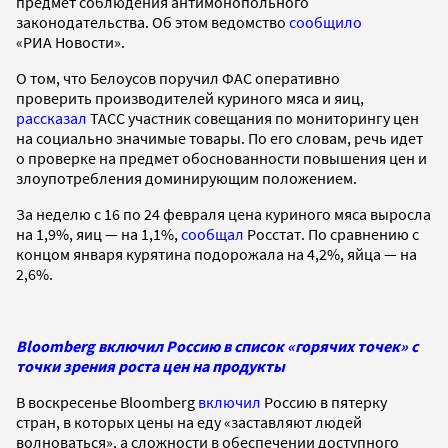
предмет соблюдения антимонопольного
законодательства. Об этом ведомство
сообщило
«РИА Новости».
О том, что Белоусов поручил ФАС оперативно
проверить производителей куриного мяса и яиц,
рассказал
ТАСС участник совещания по мониторингу цен
на социально значимые товары. По его словам, речь идет
о проверке на предмет обоснованности повышения цен и
злоупотребления доминирующим положением.
За неделю c 16 по 24 февраля цена куриного мяса выросла
на 1,9%, яиц — на 1,1%,
сообщал
Росстат. По сравнению с
концом января курятина подорожала на 4,2%, яйца — на
2,6%.
Bloomberg включил Россию в список «горячих точек» с
точки зрения роста цен на продукты
В воскресенье Bloomberg
включил
Россию в пятерку
стран, в которых цены на еду «заставляют людей
волноваться», а сложности в обеспечении доступного