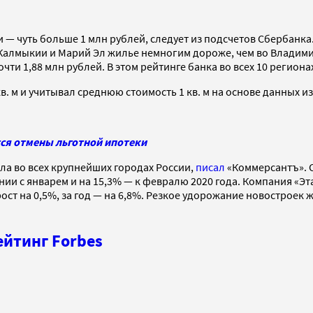
 — чуть больше 1 млн рублей, следует из подсчетов Сбербанк
, Калмыкии и Марий Эл жилье немногим дороже, чем во Владим
ти 1,88 млн рублей. В этом рейтинге банка во всех 10 региона
 м и учитывал среднюю стоимость 1 кв. м на основе данных из 
тся отмены льготной ипотеки
а во всех крупнейших городах России,
писал
«Коммерсантъ». 
внении с январем и на 15,3% — к февралю 2020 года. Компания «Э
ирост на 0,5%, за год — на 6,8%. Резкое удорожание новостроек
ейтинг Forbes