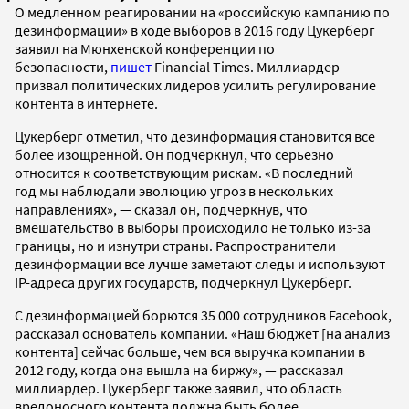
О медленном реагировании на «российскую кампанию по
дезинформации» в ходе выборов в 2016 году Цукерберг
заявил на Мюнхенской конференции по
безопасности,
пишет
Financial Times. Миллиардер
призвал политических лидеров усилить регулирование
контента в интернете.
Цукерберг отметил, что дезинформация становится все
более изощренной. Он подчеркнул, что серьезно
относится к соответствующим рискам. «В последний
год мы наблюдали эволюцию угроз в нескольких
направлениях», — сказал он, подчеркнув, что
вмешательство в выборы происходило не только из-за
границы, но и изнутри страны. Распространители
дезинформации все лучше заметают следы и используют
IP-адреса других государств, подчеркнул Цукерберг.
С дезинформацией борются 35 000 сотрудников Facebook,
рассказал основатель компании. «Наш бюджет [на анализ
контента] сейчас больше, чем вся выручка компании в
2012 году, когда она вышла на биржу», — рассказал
миллиардер. Цукерберг также заявил, что область
вредоносного контента должна быть более