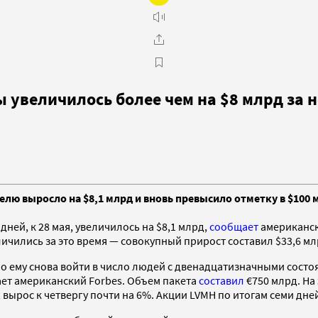
 увеличилось более чем на $8 млрд за 
еделю выросло на $8,1 млрд и вновь превысило отметку в $100
дней, к 28 мая, увеличилось на $8,1 млрд,
сообщает
американск
чились за это время — совокупный прирост составил $33,6 мл
ило ему снова войти в число людей с двенадцатизначными сост
ает американский Forbes. Объем пакета
составил
€750 млрд. На
вырос к четвергу почти на 6%. Акции LVMH по итогам семи дн