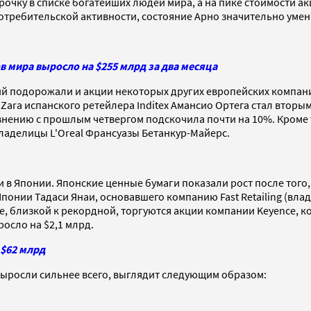
очку в списке богатейших людей мира, а на пике стоимости ак
отребительской активности, состояние Арно значительно умен
в мира выросло на $255 млрд за два месяца
й подорожали и акции некоторых других европейских компани
ara испанского ретейлера Inditex Амансио Ортега стал вторым
авнению с прошлым четвергом подскочила почти на 10%. Кроме
ладелицы L'Oreal Франсуазы Бетанкур-Майерс.
в Японии. Японские ценные бумаги показали рост после того,
ии Тадаси Янаи, основавшего компанию Fast Retailing (владель
е, близкой к рекордной, торгуются акции компании Keyence, 
осло на $2,1 млрд.
 $62 млрд
ыросли сильнее всего, выглядит следующим образом: