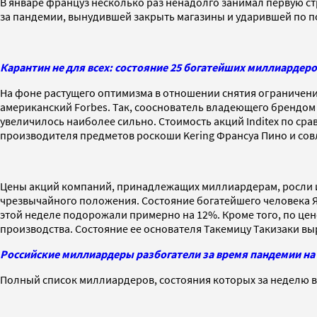
В январе француз несколько раз ненадолго занимал первую стр
за пандемии, вынудившей закрыть магазины и ударившей по п
Карантин не для всех: состояние 25 богатейших миллиардеро
На фоне растущего оптимизма в отношении снятия ограничени
американский Forbes. Так, сооснователь владеющего брендом Z
увеличилось наиболее сильно. Стоимость акций Inditex по ср
производителя предметов роскоши Kering Франсуа Пино и сов
Цены акций компаний, принадлежащих миллиардерам, росли и 
чрезвычайного положения. Состояние богатейшего человека Япон
этой неделе подорожали примерно на 12%. Кроме того, по цен
производства. Состояние ее основателя Такемицу Такизаки выр
Российские миллиардеры разбогатели за время пандемии на
Полный список миллиардеров, состояния которых за неделю в