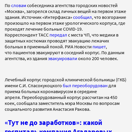
По
словам
собеседника агентства городских новостей
«Москва», загорелся склад личных вещей на первом этаже
здания. Источник «Интерфакса»
сообщил
, что возгорание
произошло на первом этаже урологического корпуса, где
проходят лечение больные COVID-19.
Корреспондент ТАСС
передал
с места ЧП, что медики в
защитных костюмах проводят эвакуацию лежачих
больных в приемный покой. РИА Новости
пишет
,
что пациентов эвакуируют в соседний корпус. По данным
агентства, из здания
эвакуировали
около 200 человек.
Лечебный корпус городской клинической больницы (ГКБ)
имени С.И. Спасокукоцкого
был переоборудован
для
приема больных коронавирусом в середине
апреля. Переоборудованный корпус рассчитан на 450
коек, сообщала заместитель мэра Москвы по вопросам
социального развития Анастасия Ракова.
«Тут не до заработков»: какой
госпиталь компания Агаларовых