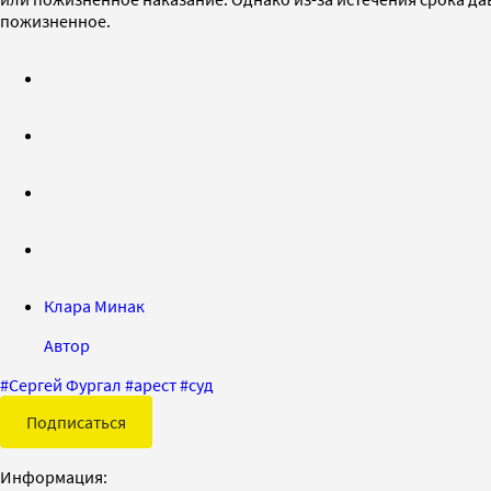
пожизненное.
Клара Минак
Автор
#
Сергей Фургал
#
арест
#
суд
Подписаться
Информация: