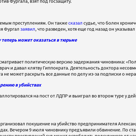
ив Фургала, взят под госзащиту.
емым преступлениям. Он также
сказал
судье, что болен хронич
ния Фургал
заявил
, что разведен, хотя еще год назад он указывал
у теперь может оказаться в тюрьме
ассматривает политическую версию задержания чиновника: «По
н врач и давал клятву Гиппократа. Деятельность доктора несо
та не может раскрыть все данные по делу из-за подписки о нер
рению в убийствах
баллотировался на пост от ЛДПР и выиграл во втором туре у д
л организовал покушение на убийство предпринимателя Алексан
годах. Вечером 9 июля чиновнику предъявили обвинение. По ст
авности преступлений суд может освободить подсудимого от н