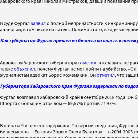
Хабаровского края Николай Мистрюков, давший показания прот
В суде Фургал
заявил
о полной непричастности к инкриминиру
аллергии, в том числе на латекс. Помимо этого, в ходе заседа
Как губернатор Фургал пришел из бизнеса во власть и почем
Адвокат хабаровского губернатора
отметил
, что защита не р
также
объяснил
, почему Фургал не мог пойти на убийство. «О
журналистам адвокат Борис Кожемякин. Он
отметил
, что защи
Губернатора Хабаровского края Фургала задержали по подоз
Фургал возглавил Хабаровский край в сентябре 2018 года. Он 
Шпорта с большим отрывом — 69,57% против 27,97%.
В ночь на 9 июля его задержали. По версии следствия, Фурга
бизнесменов — Евгения Зори и Олега Булатова — в 2004-2005 
или пожизненное наказание. Однако из-за истечения срока д