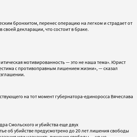
еским бронхитом, перенес операцию на легком и страдает от
 в своей декларации, что состоит в браке.
литическая мотивированность — это не наша тема». Юрист
вместима с противоправным лишением жизни», — сказал
азглашении.
ействующего на тот момент губернатора-единоросса Вячеслава
дра Смольского и убийства еще двух
атье об убийстве предусмотрено до 20 лет лишения свободы
аказания или назначить лишение свободы — но не