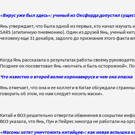
«Вирус уже был здесь»: ученый из Оксфорда допустил суще
Янь утверждает, что была одной из первых, кто начал изучать
SARS (атипичную пневмонию). Один из друзей Янь, ученый кит
человеку еще 31 декабря, задолго до признания этого факта вл
Когда Янь рассказала о результатах работы своему руководит
Позднее он посоветовал Янь «молчать и быть осторожной». По
Что известно о второй волне коронавируса и чем она опасна
Янь отмечает, что она и ее коллеги в Китае обсуждали странн
говорить об этом, но нам следует носить маски».
Китай и ВОЗ решительно отвергли обвинения в сокрытии информ
ВОЗ указала, что Янь, Пун и Пейрес никогда не работали на о
«Масоны хотят уничтожить китайцев»: как новая вспышка к