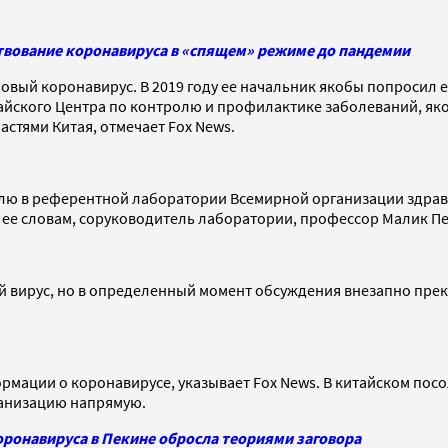
ствование коронавируса в «спящем» режиме до пандемии
 новый коронавирус. В 2019 году ее начальник якобы попросил 
айского Центра по контролю и профилактике заболеваний, яко
астями Китая, отмечает Fox News.
елю в референтной лаборатории Всемирной организации здравоо
 ее словам, соруководитель лаборатории, профессор Малик Пей
ый вирус, но в определенный момент обсуждения внезапно прек
ации о коронавирусе, указывает Fox News. В китайском посоль
рганизацию напрямую.
оронавируса в Пекине обросла теориями заговора