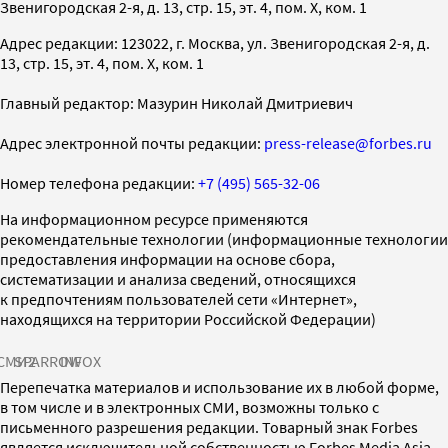
Звенигородская 2-я, д. 13, стр. 15, эт. 4, пом. X, ком. 1
Адрес редакции: 123022, г. Москва, ул. Звенигородская 2-я, д.
13, стр. 15, эт. 4, пом. X, ком. 1
Главный редактор: Мазурин Николай Дмитриевич
Адрес электронной почты редакции:
press-release@forbes.ru
Номер телефона редакции:
+7 (495) 565-32-06
На информационном ресурсе применяются
рекомендательные технологии (информационные технологии
предоставления информации на основе сбора,
систематизации и анализа сведений, относящихся
к предпочтениям пользователей сети «Интернет»,
находящихся на территории Российской Федерации)
СМИ2
SPARROW
INFOX
Перепечатка материалов и использование их в любой форме,
в том числе и в электронных СМИ, возможны только с
письменного разрешения редакции. Товарный знак Forbes
является исключительной собственностью Forbes Media Asia