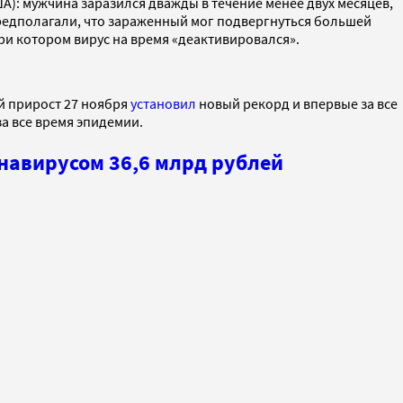
): мужчина заразился дважды в течение менее двух месяцев,
предполагали, что зараженный мог подвергнуться большей
при котором вирус на время «деактивировался».
й прирост 27 ноября
установил
новый рекорд и впервые за все
за все время эпидемии.
онавирусом 36,6 млрд рублей