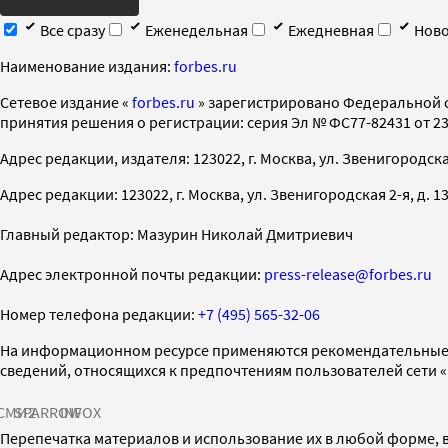
Все сразу
Еженедельная
Ежедневная
Ново
Наименование издания:
forbes.ru
Cетевое издание «
forbes.ru
» зарегистрировано Федеральной 
принятия решения о регистрации: серия Эл № ФС77-82431 от 23 
Адрес редакции, издателя: 123022, г. Москва, ул. Звенигородская 2-
Адрес редакции: 123022, г. Москва, ул. Звенигородская 2-я, д. 13, с
Главный редактор: Мазурин Николай Дмитриевич
Адрес электронной почты редакции:
press-release@forbes.ru
Номер телефона редакции:
+7 (495) 565-32-06
На информационном ресурсе применяются рекомендательные 
сведений, относящихся к предпочтениям пользователей сети 
СМИ2
SPARROW
INFOX
Перепечатка материалов и использование их в любой форме, в