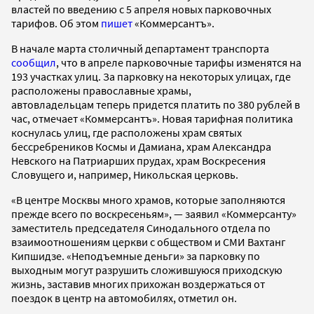
властей по введению с 5 апреля новых парковочных
тарифов. Об этом
пишет
«Коммерсантъ».
В начале марта столичный департамент транспорта
сообщил
, что в апреле парковочные тарифы изменятся на
193 участках улиц. За парковку на некоторых улицах, где
расположены православные храмы,
автовладельцам теперь придется платить по 380 рублей в
час, отмечает «Коммерсантъ». Новая тарифная политика
коснулась улиц, где расположены храм святых
бессребреников Космы и Дамиана, храм Александра
Невского на Патриарших прудах, храм Воскресения
Словущего и, например, Никольская церковь.
«В центре Москвы много храмов, которые заполняются
прежде всего по воскресеньям», — заявил «Коммерсанту»
заместитель председателя Синодального отдела по
взаимоотношениям церкви с обществом и СМИ Вахтанг
Кипшидзе. «Неподъемные деньги» за парковку по
выходным могут разрушить сложившуюся приходскую
жизнь, заставив многих прихожан воздержаться от
поездок в центр на автомобилях, отметил он.