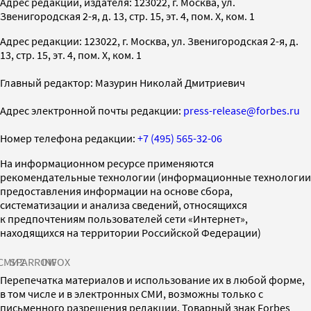
Адрес редакции, издателя: 123022, г. Москва, ул.
Звенигородская 2-я, д. 13, стр. 15, эт. 4, пом. X, ком. 1
Адрес редакции: 123022, г. Москва, ул. Звенигородская 2-я, д.
13, стр. 15, эт. 4, пом. X, ком. 1
Главный редактор: Мазурин Николай Дмитриевич
Адрес электронной почты редакции:
press-release@forbes.ru
Номер телефона редакции:
+7 (495) 565-32-06
На информационном ресурсе применяются
рекомендательные технологии (информационные технологии
предоставления информации на основе сбора,
систематизации и анализа сведений, относящихся
к предпочтениям пользователей сети «Интернет»,
находящихся на территории Российской Федерации)
СМИ2
SPARROW
INFOX
Перепечатка материалов и использование их в любой форме,
в том числе и в электронных СМИ, возможны только с
письменного разрешения редакции. Товарный знак Forbes