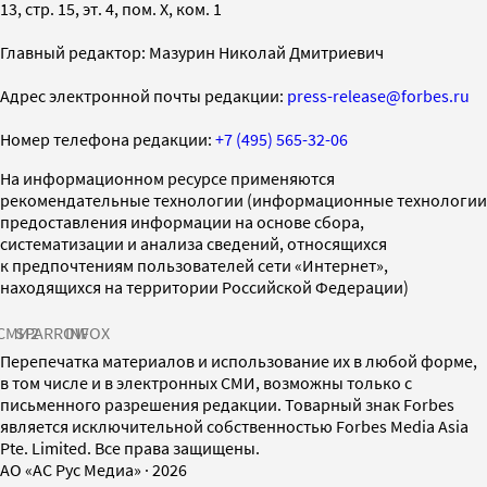
13, стр. 15, эт. 4, пом. X, ком. 1
Главный редактор: Мазурин Николай Дмитриевич
Адрес электронной почты редакции:
press-release@forbes.ru
Номер телефона редакции:
+7 (495) 565-32-06
На информационном ресурсе применяются
рекомендательные технологии (информационные технологии
предоставления информации на основе сбора,
систематизации и анализа сведений, относящихся
к предпочтениям пользователей сети «Интернет»,
находящихся на территории Российской Федерации)
СМИ2
SPARROW
INFOX
Перепечатка материалов и использование их в любой форме,
в том числе и в электронных СМИ, возможны только с
письменного разрешения редакции. Товарный знак Forbes
является исключительной собственностью Forbes Media Asia
Pte. Limited. Все права защищены.
AO «АС Рус Медиа»
·
2026