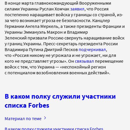
В конце марта главнокомандующий Вооруженными
силами Украины Руслан Хомчак
заявил
, что Россия
постепенно наращивает войска у границы со страной, из-
за чего возникает угроза ее безопасности. Канцлер
Германии Ангела Меркель, а также президенты Франции и
Украины Эммануэль Макрон и Владимир
Зеленский призвали Россию свернуть наращивание войск
у границ Украины. Пресс-секретарь президента России
Владимира Путина Дмитрий Песков
подчеркивал
,
что «Россия никому не угрожала и не угрожает, ни для
кого не представляет угрозы». Он
связывал
перемещение
войск с тем, что Украина — «неспокойный регион
с потенциалом возобновления военных действий».
В каком полку служили участники
списка Forbes
Материал по теме
В каком полку служили участники списка Forbes