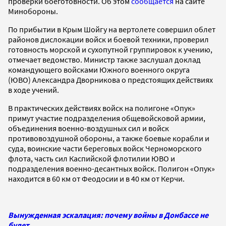
проверки боеготовности. Об этом
сообщается
на сайте
Минобороны.
По прибытии в Крым Шойгу на вертолете совершил облет
районов дислокации войск и боевой техники, проверил
готовность морской и сухопутной группировок к учению,
отмечает ведомство. Министр также заслушал доклад
командующего войсками Южного военного округа
(ЮВО) Александра Дворникова о предстоящих действиях
в ходе учений.
В практических действиях войск на полигоне «Опук»
примут участие подразделения общевойсковой армии,
объединения военно-воздушных сил и войск
противовоздушной обороны, а также боевые корабли и
суда, воинские части береговых войск Черноморского
флота, часть сил Каспийской флотилии ЮВО и
подразделения военно-десантных войск. Полигон «Опук»
находится в 60 км от Феодосии и в 40 км от Керчи.
Вынужденная эскалация: почему войны в Донбассе не
будет