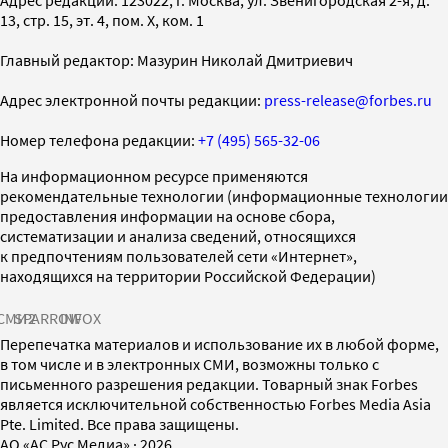
13, стр. 15, эт. 4, пом. X, ком. 1
Главный редактор: Мазурин Николай Дмитриевич
Адрес электронной почты редакции:
press-release@forbes.ru
Номер телефона редакции:
+7 (495) 565-32-06
На информационном ресурсе применяются
рекомендательные технологии (информационные технологии
предоставления информации на основе сбора,
систематизации и анализа сведений, относящихся
к предпочтениям пользователей сети «Интернет»,
находящихся на территории Российской Федерации)
СМИ2
SPARROW
INFOX
Перепечатка материалов и использование их в любой форме,
в том числе и в электронных СМИ, возможны только с
письменного разрешения редакции. Товарный знак Forbes
является исключительной собственностью Forbes Media Asia
Pte. Limited. Все права защищены.
AO «АС Рус Медиа»
·
2026