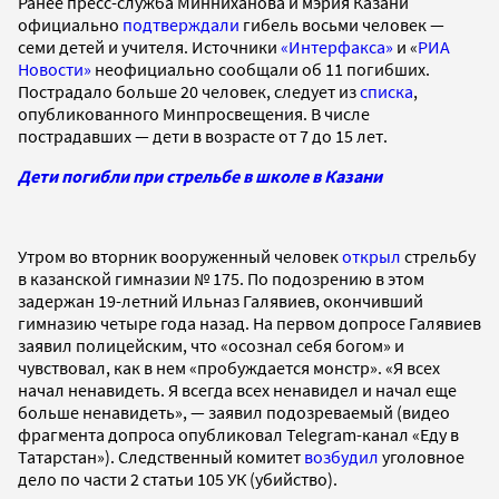
Ранее пресс-служба Минниханова и мэрия Казани
официально
подтверждали
гибель восьми человек —
семи детей и учителя. Источники
«Интерфакса»
и «
РИА
Новости»
неофициально сообщали об 11 погибших.
Пострадало больше 20 человек, следует из
списка
,
опубликованного Минпросвещения. В числе
пострадавших — дети в возрасте от 7 до 15 лет.
Дети погибли при стрельбе в школе в Казани
Утром во вторник вооруженный человек
открыл
стрельбу
в казанской гимназии № 175. По подозрению в этом
задержан 19-летний Ильназ Галявиев, окончивший
гимназию четыре года назад. На первом допросе Галявиев
заявил полицейским, что «осознал себя богом» и
чувствовал, как в нем «пробуждается монстр». «Я всех
начал ненавидеть. Я всегда всех ненавидел и начал еще
больше ненавидеть», — заявил подозреваемый (видео
фрагмента допроса опубликовал Telegram-канал «Еду в
Татарстан»). Следственный комитет
возбудил
уголовное
дело по части 2 статьи 105 УК (убийство).