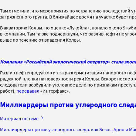
Там отметили, что мероприятия по устранению последствий ут
загрязненного грунта. В ближайшее время на участке будет пр
В акваторию Колвы, по оценке «Лукойла», попало около 9 куб
в компании. Там также подчеркнули, что разлив нефти не уг
выше по течению от впадения Колвы.
Компания «Российский экологический оператор» стала эко
Разлив нефтепродуктов из-за разгерметизации напорного не
радужной пленки на поверхности реки Колвы. Вскоре после эт
следователи возбудили уголовное дело по признакам преступ
работ),
передавал
«Интерфакс».
Миллиардеры против углеродного следа:
Материал по теме
Миллиардеры против углеродного следа: как Безос, Арно и Ма