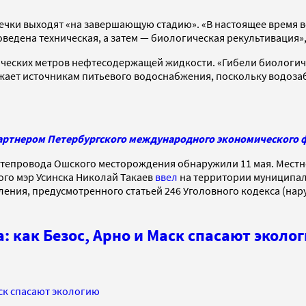
ечки выходят «на завершающую стадию». «В настоящее время ве
оведена техническая, а затем — биологическая рекультивация»,
ических метров нефтесодержащей жидкости. «Гибели биологиче
рожает источникам питьевого водоснабжения, поскольку водоз
партнером Петербургского международного экономического 
фтепровода Ошского месторождения обнаружили 11 мая. Мест
ого мэр Усинска Николай Такаев
ввел
на территории муниципал
ления, предусмотренного статьей 246 Уголовного кодекса (н
 как Безос, Арно и Маск спасают эколо
ск спасают экологию