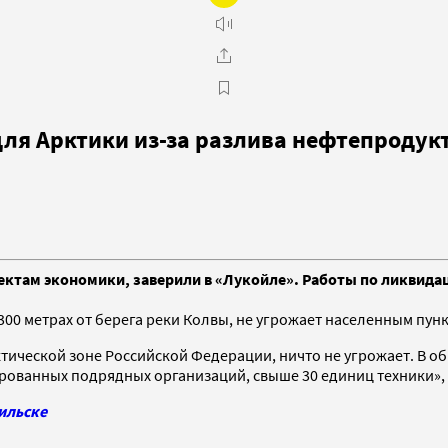
для Арктики из-за разлива нефтепродук
ектам экономики, заверили в «Лукойле». Работы по ликвидац
 300 метрах от берега реки Колвы, не угрожает населенным пун
ктической зоне Российской Федерации, ничто не угрожает. В о
рованных подрядных организаций, свыше 30 единиц техники», 
ильске