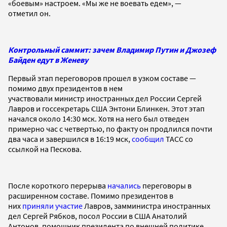
«боевым» настроем. «Мы же не воевать едем», —
отметил он.
Контрольный саммит: зачем Владимир Путин и Джозеф
Байден едут в Женеву
Первый этап переговоров прошел в узком составе —
помимо двух президентов в нем
участвовали министр иностранных дел России Сергей
Лавров и госсекретарь США Энтони Блинкен. Этот этап
начался около 14:30 мск. Хотя на него был отведен
примерно час с четвертью, по факту он продлился почти
два часа и завершился в 16:19 мск,
сообщил
ТАСС со
ссылкой на Пескова.
После короткого перерыва
начались
переговоры в
расширенном составе. Помимо президентов в
них
приняли участие
Лавров, замминистра иностранных
дел Сергей Рябков, посол России в США Анатолий
Антонов, помощник президента по внешней политике