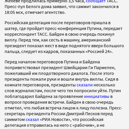
Женеве продлилась примерно 3,5 часа,
сообщает
ТАСС.
Пресс-пул Белого дома заявил, что саммит закончился в
18:05 мск, отмечает агентство.
Российская делегация после переговоров пришла в
шатер, где пройдет пресс-конференция Путина, передает
корреспондент ТАСС. Байден в свою очередь покинул
виллу. Перед тем, как сесть в машину, американский
президент показал жест в виде поднятого вверх большого
пальца, следует из кадров, показанных «Россией 24».
Перед началом переговоров Путина и Байдена
поприветствовал президент Швейцарии Ги Пармелен,
пожелавший им плодотворного диалога. После этого
президенты пожали руки и вошли внутрь виллы. Сидя в
комнате переговоров, президенты
сказали
несколько
слов журналистам, после чего тех попросили уйти. Путин
поблагодарил Байдена за проявление
инициативы
в
вопросе проведения встречи. Байден в свою очередь
отметил, что любая встреча лицом к лицу полезна. Пресс-
секретарь президента России Дмитрий Песков перед
саммитом
сказал
«РИА Новости», что российская
делегация отправилась на него с «рабочим», а не