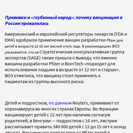
Прививки и «глубинный народ»: почему вакцинация в
России провалилась
Американский и европейский регуляторы лекарств (FDA и
EMA) одобрили применение вакцин разработки
Pfizer для
детей в возрасте 12-15 лет весной этого года
. В рекомендациях ВОЗ
Стратегическая консультативная группа
указывается, что ее
экспертов (SAGE) также пришла к выводу, что именно
вакцина разработки Pfizer и BionTech «подходит для
использования людьми в возрасте от 12 лет и старше».
ВОЗ отметила, что вакцину стоит применять к
пациентам из группы высокого риска.
Детей и подростков,
по данным
Reuters, прививают от
коронавируса во многих странах Европы. Во Франции
вакцинируют детей с 12 лет при наличии согласия
родителей, в Венгрии — подростков с 16 лет, Австрия
рассчитывает привить 340 000 детей с 12 до 15 лет к концу
августа. Вакцинацию препаратом от Pfizer детей в