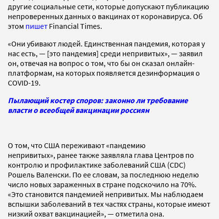
другие социальные сети, которые допускают публикацию
непроверенных данных о вакцинах от коронавируса. Об
этом
пишет
Financial Times.
«Они убивают людей. Единственная пандемия, которая у
нас есть, — [это пандемия] среди непривитых», — заявил
он, отвечая на вопрос о том, что бы он сказал онлайн-
платформам, на которых появляется дезинформация о
COVID-19.
Пылающий костер споров: законно ли требование
власти о всеобщей вакцинации россиян
О том, что США переживают «пандемию
непривитых», ранее также заявляла глава Центров по
контролю и профилактике заболеваний США (CDC)
Рошель Валенски. По ее словам, за последнюю неделю
число новых зараженных в стране подскочило на 70%.
«Это становится пандемией непривитых. Мы наблюдаем
вспышки заболеваний в тех частях страны, которые имеют
низкий охват вакцинацией», — отметила она.