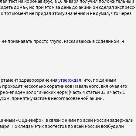
лал тест на коронавирус, а 16 января получил положительный
идеть дома», но при этом за день до акции он сделал экспресс-
 тот момент не придал этому значения и не думал, что через
 не признавать просто глупо. Раскаиваюсь в содеянном. Я
партамент здравоохранения
утверждал
, что, по данным
 проходят несколько соратников Навального, включая его
но-эпидемиологических норм (часть 4 статьи 33 и часть 1
усом, принять участие в несогласованной акции.
данным «ОВД-Инфо», в связи с ними по всей России задержали
ря. По следам этих протестов по всей России возбудили