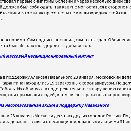
вствовал первые симптомы болезни и через несколько дней сде
должен был соблюдать, так как «не мог остаться в стороне и с
ъяснили, что эти экспресс-тесты не имели юридической силы. В
ь.
неоспоримо. Сам подпись поставил, сам тесты сдал. Обвинение
, что был абсолютно здоров», — добавил он.
амый массовый несанкционированный митинг
а в поддержку Алексея Навального 23 января. Московский де
карантина находились 19 зараженных коронавирусом. По делу
Соболь. Их обвиняют в подстрекательстве к нарушению санитар
ствия, они призывали людей, в том числе зараженных коронавир
шла несогласованная акция в поддержку Навального
ли 23 января в Москве и десятках других городов России. По 
и задержаны в связи с несанкционированными акциями 31 янва