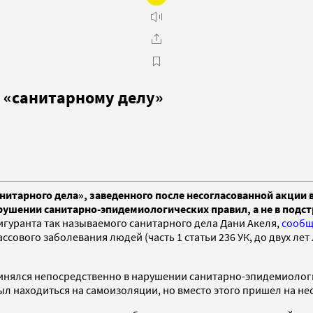
о «санитарному делу»
анитарного дела», заведенного после несогласованной акции
арушении санитарно-эпидемиологических правил, а не в подст
гуранта так называемого санитарного дела Дани Акеля,
сообщ
сового заболевания людей (часть 1 статьи 236 УК, до двух ле
винялся непосредственно в нарушении санитарно-эпидемиолог
ыл находиться на самоизоляции, но вместо этого пришел на н