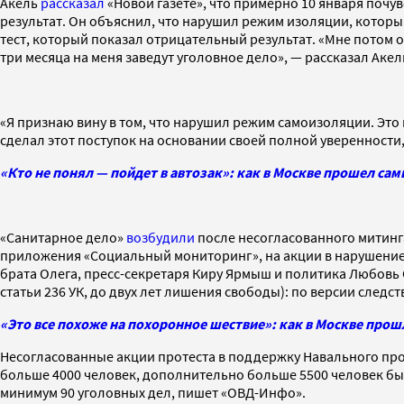
Акель
рассказал
«Новой газете», что примерно 10 января почу
результат. Он объяснил, что нарушил режим изоляции, который 
тест, который показал отрицательный результат. «Мне потом об
три месяца на меня заведут уголовное дело», — рассказал Акел
«Я признаю вину в том, что нарушил режим самоизоляции. Это 
сделал этот поступок на основании своей полной уверенности
«Кто не понял — пойдет в автозак»: как в Москве прошел с
«Санитарное дело»
возбудили
после несогласованного митинг
приложения «Социальный мониторинг», на акции в нарушение 
брата Олега, пресс-секретаря Киру Ярмыш и политика Любовь 
статьи 236 УК, до двух лет лишения свободы): по версии след
«Это все похоже на похоронное шествие»: как в Москве про
Несогласованные акции протеста в поддержку Навального прош
больше 4000 человек, дополнительно больше 5500 человек был
минимум 90 уголовных дел, пишет «ОВД-Инфо».