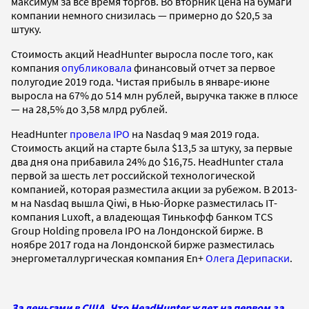
максимум за все время торгов. Во вторник цена на бумаги
компании немного снизилась — примерно до $20,5 за
штуку.
Стоимость акций HeadHunter выросла после того, как
компания
опубликовала
финансовый отчет за первое
полугодие 2019 года. Чистая прибыль в январе-июне
выросла на 67% до 514 млн рублей, выручка также в плюсе
— на 28,5% до 3,58 млрд рублей.
HeadHunter
провела IPO
на Nasdaq 9 мая 2019 года.
Стоимость акций на старте была $13,5 за штуку, за первые
два дня она прибавила 24% до $16,75. HeadHunter стала
первой за шесть лет российской технологической
компанией, которая разместила акции за рубежом. В 2013-
м на Nasdaq вышла Qiwi, в Нью-Йорке разместилась IT-
компания Luxoft, а владеющая Тинькофф банком TCS
Group Holding провела IPO на Лондонской бирже. В
ноябре 2017 года на Лондонской бирже разместилась
энергометаллургическая компания En+
Олега Дерипаски
.
За деньгами в США. Что HeadHunter ждет на первом за