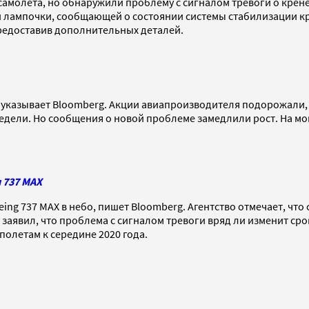
молета, но обнаружили проблему с сигналом тревоги о крене 
й лампочки, сообщающей о состоянии системы стабилизации к
предоставив дополнительных деталей.
указывает Bloomberg. Акции авиапроизводителя подорожали, 
едели. Но сообщения о новой проблеме замедлили рост. На мо
 737 MAX
eing 737 MAX в небо, пишет Bloomberg. Агентство отмечает, чт
аявил, что проблема с сигналом тревоги вряд ли изменит сро
 полетам к середине 2020 года.