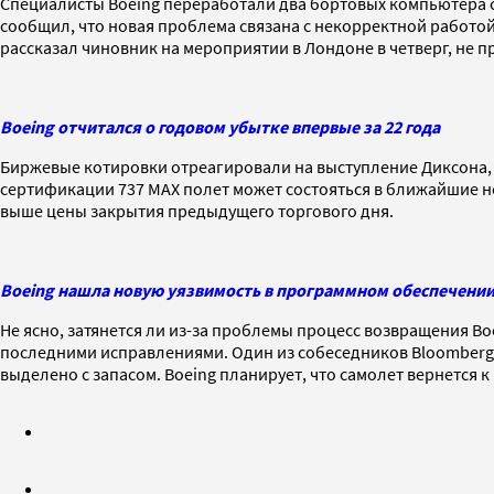
Специалисты Boeing переработали два бортовых компьютера са
сообщил, что новая проблема связана с некорректной работо
рассказал чиновник на мероприятии в Лондоне в четверг, не 
Boeing отчитался о годовом убытке впервые за 22 года
Биржевые котировки отреагировали на выступление Диксона, 
сертификации 737 MAX полет может состояться в ближайшие н
выше цены закрытия предыдущего торгового дня.
Boeing нашла новую уязвимость в программном обеспечении
Не ясно, затянется ли из-за проблемы процесс возвращения Bo
последними исправлениями. Один из собеседников Bloomberg з
выделено с запасом. Boeing планирует, что самолет вернется к