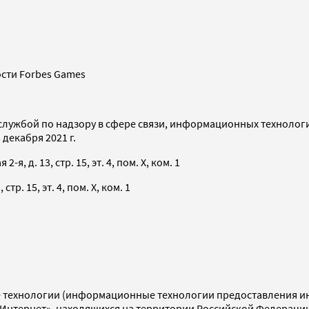
сти Forbes Games
службой по надзору в сфере связи, информационных технолог
декабря 2021 г.
я, д. 13, стр. 15, эт. 4, пом. X, ком. 1
тр. 15, эт. 4, пом. X, ком. 1
технологии (информационные технологии предоставления инф
«Интернет», находящихся на территории Российской Федераци