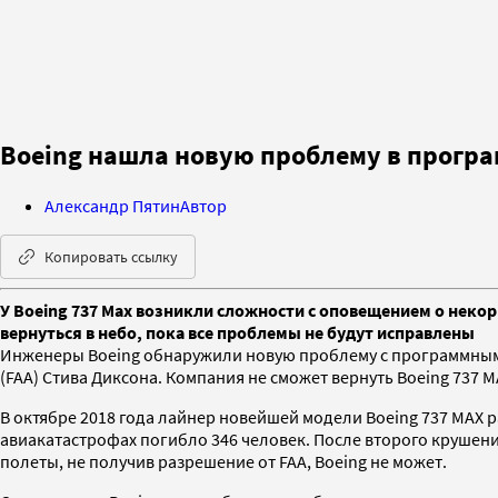
Boeing нашла новую проблему в програ
Александр Пятин
Автор
Копировать ссылку
У Boeing 737 Max возникли сложности с оповещением о некор
вернуться в небо, пока все проблемы не будут исправлены
Инженеры Boeing обнаружили новую проблему с программным
(FAA) Стива Диксона. Компания не сможет вернуть Boeing 737 M
В октябре 2018 года лайнер новейшей модели Boeing 737 MAX р
авиакатастрофах погибло 346 человек. После второго крушен
полеты, не получив разрешение от FAA, Boeing не может.