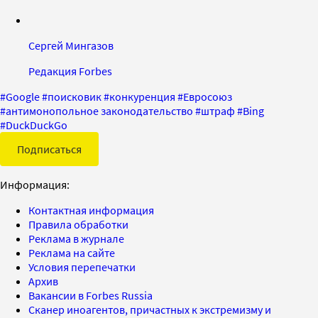
Сергей Мингазов
Редакция Forbes
#
Google
#
поисковик
#
конкуренция
#
Евросоюз
#
антимонопольное законодательство
#
штраф
#
Bing
#
DuckDuckGo
Подписаться
Информация:
Контактная информация
Правила обработки
Реклама в журнале
Реклама на сайте
Условия перепечатки
Архив
Вакансии в Forbes Russia
Сканер иноагентов, причастных к экстремизму и