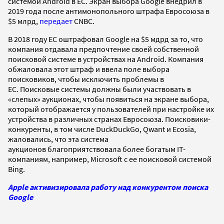
системой Android в ЕС. Экран выбора Google внедрил в
2019 года после антимонопольного штрафа Евросоюза в
$5 млрд,
передает
CNBC.
В 2018 году ЕС оштрафовал Google на $5 мдрд за то, что
компания отдавала предпочтение своей собственной
поисковой системе в устройствах на Android. Компания
обжаловала этот штраф и ввела поле выбора
поисковиков, чтобы исключить проблемы в
ЕС. Поисковые системы должны были участвовать в
«слепых» аукционах, чтобы появиться на экране выбора,
который отображается у пользователей при настройке их
устройства в различных странах Евросоюза. Поисковики-
конкуренты, в том числе DuckDuckGo, Qwant и Ecosia,
жаловались, что эта система
аукционов благоприятствовала более богатым IT-
компаниям, например, Microsoft с ее поисковой системой
Bing.
Apple активизировала работу над конкурентом поиска
Google