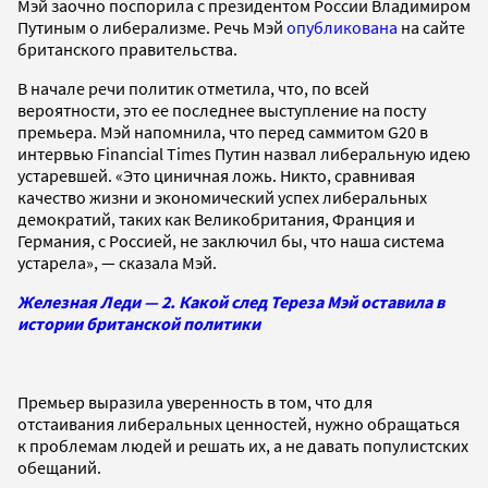
Мэй заочно поспорила с президентом России Владимиром
Путиным о либерализме. Речь Мэй
опубликована
на сайте
британского правительства.
В начале речи политик отметила, что, по всей
вероятности, это ее последнее выступление на посту
премьера. Мэй напомнила, что перед саммитом G20 в
интервью Financial Times Путин назвал либеральную идею
устаревшей. «Это циничная ложь. Никто, сравнивая
качество жизни и экономический успех либеральных
демократий, таких как Великобритания, Франция и
Германия, с Россией, не заключил бы, что наша система
устарела», — сказала Мэй.
Железная Леди — 2. Какой след Тереза Мэй оставила в
истории британской политики
Премьер выразила уверенность в том, что для
отстаивания либеральных ценностей, нужно обращаться
к проблемам людей и решать их, а не давать популистских
обещаний.