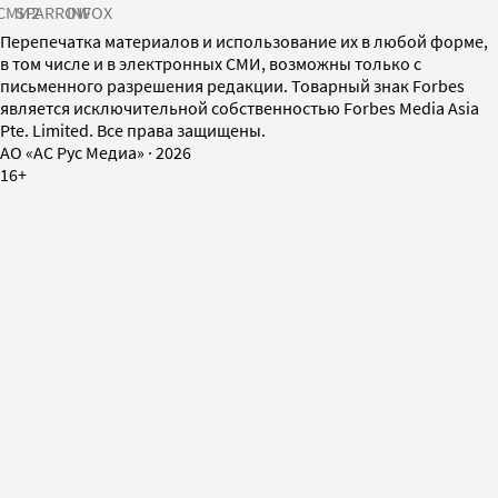
СМИ2
SPARROW
INFOX
Перепечатка материалов и использование их в любой форме,
в том числе и в электронных СМИ, возможны только с
письменного разрешения редакции. Товарный знак Forbes
является исключительной собственностью Forbes Media Asia
Pte. Limited. Все права защищены.
AO «АС Рус Медиа»
·
2026
16+