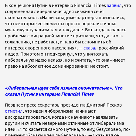
В конце июня Путин в интервью Financial Times
заявил
, что
современная либеральная идея «изжила себя
окончательно». «Наши западные партнеры признались,
что некоторые ее элементы просто нереалистичны:
мультикультурализм там и так далее. Вот когда началась
проблема с миграцией, многие признали, что да, это, к
сожалению, не работает, и надо бы вспомнить об
интересах коренного населения», —
сказал
российский
лидер. При этом он подчеркнул, что уничтожать
либеральную идею нельзя, но и считать, что она «имеет
право на абсолютное доминирование» не стоит.
«Либеральная идея себя изжила окончательно». Что
сказал Путин в интервью Financial Times
Позднее пресс-секретарь президента Дмитрий Песков
отметил
, что идеи либерализма начинают
дискредитироваться, когда их начинают навязывать
другим и считать неверными отличные от либерализма
идеи. «Что касается самого Путина, то ему, безусловно, по-
прежнему близки идеи либерализма», — указывал он.