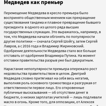
Медведев как премьер
Перемещение Медведева в кресло премьера было
воспринято общественным мнением как прекращение
существования тандема и плавное превращение бывшего
президента в одного из целого ряда высших
государственных служащих. Это выражалось, например, в
том, что Медведева начали обгонять по популярности
другие политики — сначала Сергей Шойгу, затем Сергей
Лавров, а с 2016 года и Владимир Жириновский.
Одобрение деятельности Медведева стало все больше
отставать от одобрения Владимира Путина. На момент
отставки правительства разрыв уже был двукратным.
Нарастание непопулярности премьера опережало рост
недовольства правительством в целом. Дмитрий
Медведев словно притягивал на себя весь негатив,
выполняя роль основного громоотвода и разгружая от
ответственности первое лицо. Его откровенные
публичные высказывания — об отсутствии денег в
бюджете, о низких зарплатах учителей — лишь подливали
масло в огонь. Кроме того, для оппозиции, от Алексея