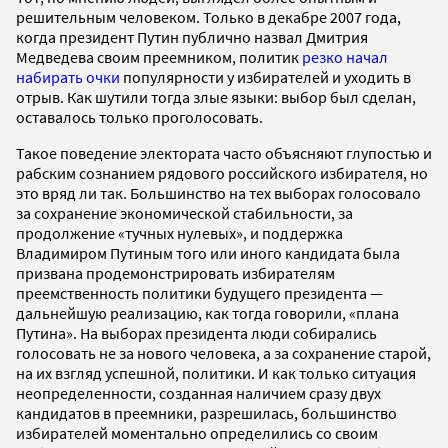
решительным человеком. Только в декабре 2007 года,
когда президент Путин публично назвал Дмитрия
Медведева своим преемником, политик
резко начал
набирать очки
популярности у избирателей и уходить в
отрыв. Как шутили тогда злые языки: выбор был сделан,
оставалось только проголосовать.
Такое поведение электората часто объясняют глупостью и
рабским сознанием рядового российского избирателя, но
это вряд ли так. Большинство на тех выборах голосовало
за сохранение экономической стабильности, за
продолжение «тучных нулевых», и поддержка
Владимиром Путиным того или иного кандидата была
призвана продемонстрировать избирателям
преемственность политики будущего президента —
дальнейшую реализацию, как тогда говорили, «плана
Путина». На выборах президента люди собирались
голосовать не за нового человека, а за сохранение старой,
на их взгляд успешной, политики. И как только ситуация
неопределенности, созданная наличием сразу двух
кандидатов в преемники, разрешилась, большинство
избирателей моментально определились со своим