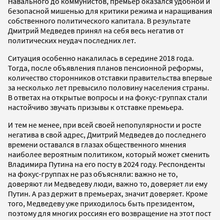
Навального до коммунистов, премьер оказался удобной и
безопасной мишенью для критики режима и наращивания
собственного политического капитала. В результате
Дмитрий Медведев принял на себя весь негатив от
политических неудач последних лет.
Ситуация особенно накалилась в середине 2018 года.
Тогда, после объявления планов пенсионной реформы,
количество сторонников отставки правительства впервые
за несколько лет превысило половину населения страны.
В ответах на открытые вопросы и на фокус-группах стали
настойчиво звучать призывы к отставке премьера.
И тем не менее, при всей своей непопулярности и росте
негатива в свой адрес, Дмитрий Медведев до последнего
времени оставался в глазах общественного мнения
наиболее вероятным политиком, который может сменить
Владимира Путина на его посту в 2024 году. Респонденты
на фокус-группах не раз объясняли: важно не то,
доверяют ли Медведеву люди, важно то, доверяет ли ему
Путин. А раз держит в премьерах, значит доверяет. Кроме
того, Медведеву уже приходилось быть президентом,
поэтому для многих россиян его возвращение на этот пост