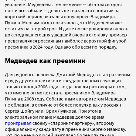
увольняет Медведева. Тем не менее — об этом сегодня
почти все забыли — девять лет назад этот политик на
короткий период оказался популярнее Владимира
Путина. Многим тогда показалось, что Медведев может
остаться на второй срок. И даже после рокировки вплоть
до сегодняшнего дня ушедший вчера в отставку премьер
представлялся россиянам наиболее вероятной фигурой
преемника в 2024 году. Однако обо всем по порядку.
Медведев как преемник
Для рядового человека Дмитрий Медведев стал различим
в ряду других политиков и государственных служащих
только с конца 2006 года, когда пошли разговоры о том,
что именно он может стать преемником Владимира
Путина в 2008 году. Собственным авторитетом Медведев
не обладал, в отличие от более популярных у россиян
Сергея Шойгу или Юрия Лужкова. При этом в
электоральном плане Медведев долгое время
проигрывал
своему «спарринг-партнеру», второму
официальному кандидату в преемники Сергею Иванову.
Тот, по мнению людей, выглядел более опытным и