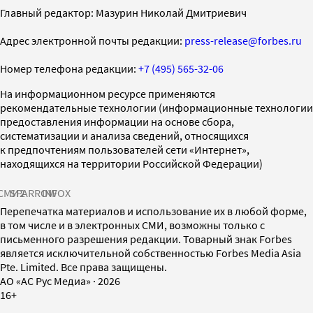
Главный редактор: Мазурин Николай Дмитриевич
Адрес электронной почты редакции:
press-release@forbes.ru
Номер телефона редакции:
+7 (495) 565-32-06
На информационном ресурсе применяются
рекомендательные технологии (информационные технологии
предоставления информации на основе сбора,
систематизации и анализа сведений, относящихся
к предпочтениям пользователей сети «Интернет»,
находящихся на территории Российской Федерации)
СМИ2
SPARROW
INFOX
Перепечатка материалов и использование их в любой форме,
в том числе и в электронных СМИ, возможны только с
письменного разрешения редакции. Товарный знак Forbes
является исключительной собственностью Forbes Media Asia
Pte. Limited. Все права защищены.
AO «АС Рус Медиа»
·
2026
16+