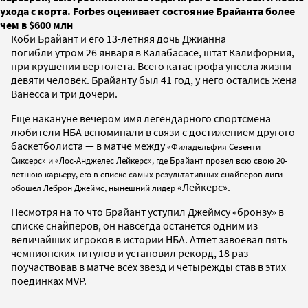
ухода с корта. Forbes оценивает состояние Брайанта более
чем в $600 млн
Коби Брайант и его 13-летняя дочь Джианна
погибли утром 26 января в Калабасасе, штат Калифорния,
при крушении вертолета. Всего катастрофа унесла жизни
девяти человек. Брайанту был 41 год, у него остались жена
Ванесса и три дочери.
Еще накануне вечером имя легендарного спортсмена
любители НБА вспоминали в связи с достижением другого
баскетболиста — в матче между
«Филадельфия Севенти
Сиксерс» и «Лос-Анджелес Лейкерс», где Брайант провел всю свою 20-
летнюю карьеру, его в списке самых результативных снайперов лиги
«Лейкерс».
обошел Леброн Джеймс, нынешний лидер
Несмотря на то что Брайант уступил Джеймсу «бронзу» в
списке снайперов, он навсегда останется одним из
величайших игроков в истории НБА. Атлет завоевал пять
чемпионских титулов и установил рекорд, 18 раз
поучаствовав в матче всех звезд и четырежды став в этих
поединках MVP.