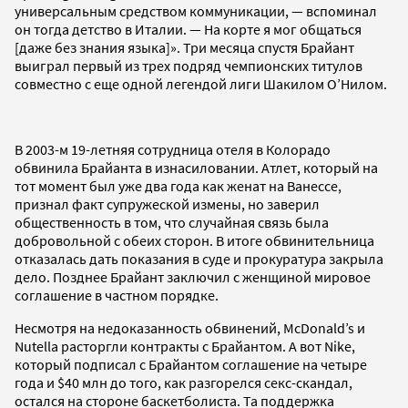
универсальным средством коммуникации, — вспоминал
он тогда детство в Италии. — На корте я мог общаться
[даже без знания языка]». Три месяца спустя Брайант
выиграл первый из трех подряд чемпионских титулов
совместно с еще одной легендой лиги Шакилом О’Нилом.
В 2003-м 19-летняя сотрудница отеля в Колорадо
обвинила Брайанта в изнасиловании. Атлет, который на
тот момент был уже два года как женат на Ванессе,
признал факт супружеской измены, но заверил
общественность в том, что случайная связь была
добровольной с обеих сторон. В итоге обвинительница
отказалась дать показания в суде и прокуратура закрыла
дело. Позднее Брайант заключил с женщиной мировое
соглашение в частном порядке.
Несмотря на недоказанность обвинений, McDonald’s и
Nutella расторгли контракты с Брайантом. А вот Nike,
который подписал с Брайантом соглашение на четыре
года и $40 млн до того, как разгорелся секс-скандал,
остался на стороне баскетболиста. Та поддержка