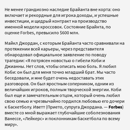
Не менее грандиозно наследие Брайанта вне корта: оно
включает и рекордные для игрока доходы, и успешные
инвестиции, и щедрый контракт на производство
именной модели кроссовок. Состояние Брайнта, по
оценке Forbes, превысило $600 млн.
Майкл Джордан, с которым Брайанта часто сравнивали на
протяжении всей карьеры, через представителя
обнародовал официальное заявление по поводу
трагедии: «Я потрясен новостью о гибели Коби и
Джианны. Нет слов, чтобы описать мою боль. Я любил
Коби: он был для меня точно младший брат. Мы часто
беседовали, и мне будет очень недоставать этих
разговоров. Он был яростным соперником, одним из
величайших игроков, полным творческой энергии. Коби
был еще и замечательным отцом, который очень любил
свою семью и чрезвычайно гордился любовью его дочери
к баскетболу. Иветт (Прието, супруга Джордана. —
Forbes
)
вместе со мной выражает глубочайшие соболезнования
Ванессе, «Лейкерс» и поклонникам баскетбола по всему
миру».