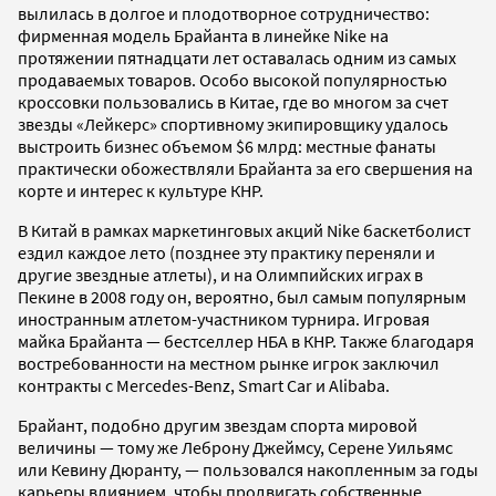
вылилась в долгое и плодотворное сотрудничество:
фирменная модель Брайанта в линейке Nike на
протяжении пятнадцати лет оставалась одним из самых
продаваемых товаров. Особо высокой популярностью
кроссовки пользовались в Китае, где во многом за счет
звезды «Лейкерс» спортивному экипировщику удалось
выстроить бизнес объемом $6 млрд: местные фанаты
практически обожествляли Брайанта за его свершения на
корте и интерес к культуре КНР.
В Китай в рамках маркетинговых акций Nike баскетболист
ездил каждое лето (позднее эту практику переняли и
другие звездные атлеты), и на Олимпийских играх в
Пекине в 2008 году он, вероятно, был самым популярным
иностранным атлетом-участником турнира. Игровая
майка Брайанта — бестселлер НБА в КНР. Также благодаря
востребованности на местном рынке игрок заключил
контракты с Mercedes-Benz, Smart Car и Alibaba.
Брайант, подобно другим звездам спорта мировой
величины — тому же Леброну Джеймсу, Серене Уильямс
или Кевину Дюранту, — пользовался накопленным за годы
карьеры влиянием, чтобы продвигать собственные