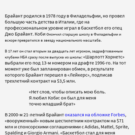
Брайант родился в 1978 году в Филадельфии, но провел
большую часть детства в Италии, где на
профессиональном уровне играл в баскетбол его отец
Джо Брайант. Коби о
кончил старшую школу в Филадельфии и
вскоре превратился в звезду национального масштаба.
В 17 лет он стал вторым за двадцать лет игроком, задрафтованным
«Шарлотт Хорнетс»
клубами НБА сразу после выпуска из школы:
выбрали его под 13-м номером на драфте 1996-го. На тот
момент уже был запланирован обмен, в результате
которого Брайант перешел в «Лейкерс», подписав
трехлетний контракт на $3,5 млн.
«Нет слов, чтобы описать мою боль.
Я любил Коби: он был для меня
точно младший брат»
В 2000-м 21-летний Брайант
оказался на обложке Forbes
,
«вооруженный» новым шестилетним контрактом на $71
млн и спонсорскими соглашениями с Adidas, Mattel, Sprite,
Spalding и Giorgio Armani. «Баскетбол стал для меня