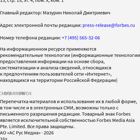
Главный редактор: Мазурин Николай Дмитриевич
Адрес электронной почты редакции:
press-release@forbes.ru
Номер телефона редакции:
+7 (495) 565-32-06
На информационном ресурсе применяются
рекомендательные технологии (информационные технологии
предоставления информации на основе сбора,
систематизации и анализа сведений, относящихся
к предпочтениям пользователей сети «Интернет»,
находящихся на территории Российской Федерации)
СМИ2
SPARROW
INFOX
Перепечатка материалов и использование их в любой форме,
в том числе и в электронных СМИ, возможны только с
письменного разрешения редакции. Товарный знак Forbes
является исключительной собственностью Forbes Media Asia
Pte. Limited. Все права защищены.
AO «АС Рус Медиа»
·
2026
16+