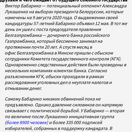
Виктор Бабарико
—
потенциальный оппонент Александра
Лукашенко на выборах президента Белоруссии, которые
намечены на 9 августа 2020 года. О выдвижении своей
кандидатуры 57-летний Бабарико объявил 12 мая. В тот же
день он ушел с поста председателя правления
Белгазпромбанка
—
дочернего банка российского
Газпромбанка,
который бессменно занимал на
протяжении почти 20 лет. А спустя месяц в
офис Белгазпромбанка в Минске пришли с обыском
сотрудники Комитета государственного контроля (КГК).
Одновременно следственные действия были проведены в
нескольких компаниях-клиентах банка. Согласно
разъяснениям КГК, обыски проходили в рамках
расследования уголовных дел о неуплате налогов и
отмывании денег.
Самому Бабарико никаких обвинений пока не
предъявлено. Однако давление силовиков он напрямую
связывает с политической борьбой. У Бабарико — вторая
по величине после Лукашенко инициативная группа
(
более 8900 человек
) и более 335 000 подписей
избирателей, собранных в поддержку кандидата. В