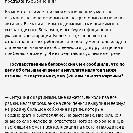
предъявить обвинения?
Ко мне это не имеет никакого отношения: у меня не
изымали, не конфисковывали, не арестовывали никаких
активов. Все мои активы, недвижимость и движимость —
все находится в Беларуси, и все будет официально
указано в декларации. Более того, я перешел на
ответственное потребление, и теперь у меня только одна
старенькая машина в собственности, для других целей я
прибегаю к лизингу. Я не представляю, о чем идет речь.
—
Государственные белорусские СМИ сообщили, что по
делу об отмывании денег и неуплате налогов также
изъяли 150 картин на сумму $20 млн. Чьи это картины?
— Ситуация с картинами, мне кажется, выходит за все
рамки. Белгазпромбанк на свои деньги выкупил и вернул
на родину большое собрание картин, которые
неоднократно выставлялись на выставках. Насколько я
знаю со слов человека, ответственного за их хранение, в
настоящий момент вся коллекция на месте и находится в
хранилище, и все номера полотен совпадают вплоть до