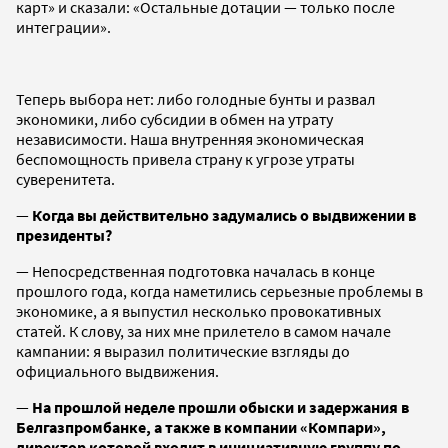
карт» и сказали: «Остальные дотации — только после
интеграции».
Теперь выбора нет: либо голодные бунты и развал
экономики, либо субсидии в обмен на утрату
независимости. Наша внутренняя экономическая
беспомощность привела страну к угрозе утраты
суверенитета.
—
Когда вы действительно задумались о выдвижении в
президенты?
— Непосредственная подготовка началась в конце
прошлого года, когда наметились серьезные проблемы в
экономике, а я выпустил несколько провокативных
статей. К слову, за них мне прилетело в самом начале
кампании: я выразил политические взгляды до
официального выдвижения.
—
На прошлой неделе прошли обыски и задержания в
Белгазпромбанке, а также в компании «Компари»,
директор которой входит в инициативную группу по