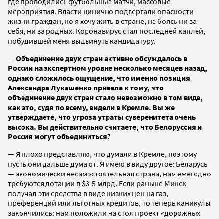
где проводились футбольные матчи, массовые
мероприятия. Власти цинично подвергали опасности
жизни граждан, но я хочу жить в стране, не боясь ни за
себя, ни за родных. Коронавирус стал последней каплей,
побудившей меня выдвинуть кандидатуру.
—
Объединение двух стран активно обсуждалось в
России на экспертном уровне несколько месяцев назад,
однако сложилось ощущение, что именно позиция
Александра Лукашенко привела к тому, что
объединение двух стран стало невозможно в том виде,
как это, судя по всему, видели в Кремле. Вы же
утверждаете, что угроза утраты суверенитета очень
высока. Вы действительно считаете, что Белоруссия и
Россия могут объединиться?
— Я плохо представляю, что думали в Кремле, поэтому
пусть они дальше думают. Я имею в виду другое: Беларусь
— экономически несамостоятельная страна, нам ежегодно
требуются дотации в $3-5 млрд. Если раньше Минск
получал эти средства в виде низких цен на газ,
преференций или льготных кредитов, то теперь каникулы
закончились: нам положили на стол проект «дорожных