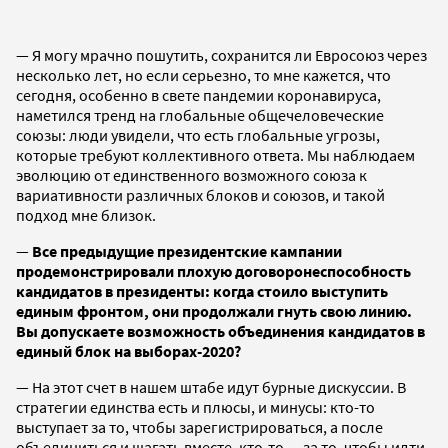
— Я могу мрачно пошутить, сохранится ли Евросоюз через
несколько лет, но если серьезно, то мне кажется, что
сегодня, особенно в свете пандемии коронавируса,
наметился тренд на глобальные общечеловеческие
союзы: люди увидели, что есть глобальные угрозы,
которые требуют коллективного ответа. Мы наблюдаем
эволюцию от единственного возможного союза к
вариативности различных блоков и союзов, и такой
подход мне близок.
—
Все предыдущие президентские кампании
продемонстрировали плохую договоронеспособность
кандидатов в президенты: когда стоило выступить
единым фронтом, они продолжали гнуть свою линию.
Вы допускаете возможность объединения кандидатов в
единый блок на выборах-2020?
— На этот счет в нашем штабе идут бурные дискуссии. В
стратегии единства есть и плюсы, и минусы: кто-то
выступает за то, чтобы зарегистрироваться, а после
объединиться и шагать вместе, кто-то — за то, чтобы идти