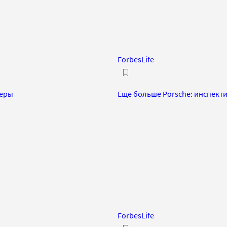
ForbesLife
ьеры
Еще больше Porsche: инспект
ForbesLife