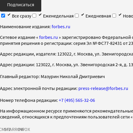
Подписаться
Все сразу
Еженедельная
Ежедневная
Ново
Наименование издания:
forbes.ru
Cетевое издание «
forbes.ru
» зарегистрировано Федеральной 
принятия решения о регистрации: серия Эл № ФС77-82431 от 23 
Адрес редакции, издателя: 123022, г. Москва, ул. Звенигородская 2-
Адрес редакции: 123022, г. Москва, ул. Звенигородская 2-я, д. 13, с
Главный редактор: Мазурин Николай Дмитриевич
Адрес электронной почты редакции:
press-release@forbes.ru
Номер телефона редакции:
+7 (495) 565-32-06
На информационном ресурсе применяются рекомендательные 
сведений, относящихся к предпочтениям пользователей сети 
СМИ2
SPARROW
INFOX