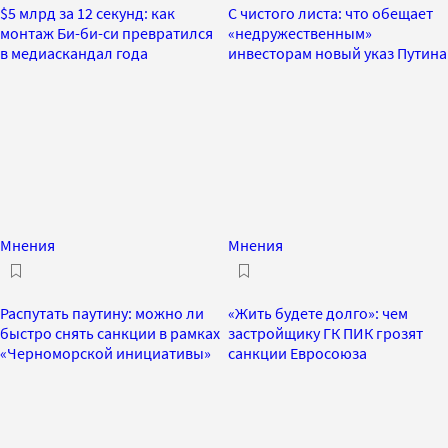
$5 млрд за 12 секунд: как
С чистого листа: что обещает
монтаж Би-би-си превратился
«недружественным»
в медиаскандал года
инвесторам новый указ Путина
Мнения
Мнения
Распутать паутину: можно ли
«Жить будете долго»: чем
быстро снять санкции в рамках
застройщику ГК ПИК грозят
«Черноморской инициативы»
санкции Евросоюза