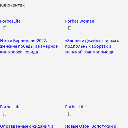
Кинокритик
ForbesLife
Forbes Woman
Итоги Берлинале-2022:
«Звоните Джейн»: фильм о
женские победы и камерное
подпольных абортах и
кино эпохи ковида
женской взаимопомощи
ForbesLife
ForbesLife
Оправданные ожидания и
Новые Озон, Золотухин и