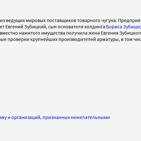
з ведущих мировых поставщиков товарного чугуна. Предприя
т Евгений Зубицкий, сын основателя холдинга
Бориса Зубицк
совместно нажитого имущества получила жена Евгения Зубицко
вые проверки крупнейших производителей арматуры, в том чис
изму и организаций, признанных нежелательными