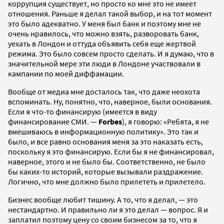
коррупция существует, но просто ко мне это не имеет
отношения. Раньше я делал такой выбор, и на тот момент
это было адекватно. У меня был банк и поэтому мне не
очень нравилось, что можно взять, разворовать банк,
уехать в Лондон и оттуда объявить себя еще жертвой
режима. Это было совсем просто сделать. И я думаю, что в
значительной мере эти люди в Лондоне участвовали в
кампании по моей диффамации.
Вообще от медиа мне досталось так, что даже неохота
вспоминать. Ну, понятно, что, наверное, были основания.
Если я что-то финансирую (имеется в виду
финансирование СМИ. —
Forbes
), я говорю: «Ребята, я не
вмешиваюсь в информационную политику». Это так и
было, и все равно основания меня за это наказать есть,
поскольку я это финансирую. Если бы я не финансировал,
наверное, этого и не было бы. Соответственно, не было
бы каких-то историй, которые вызывали раздражение.
Логично, что мне должно было прилететь и прилетело.
Бизнес вообще любит тишину. А то, что я делал, — это
нестандартно. И правильно ли я это делал — вопрос. Я и
заплатил поэтому цену со своим бизнесом за то, что я