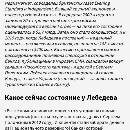
медиамагнат, совладелец британских газет Evening
Standard и Independent, бывший крупный акционер и
инвестор «Новой газеты». В середине 2000-х годов он
занимал 20-е строчки в рейтинге российских
миллиардеров по версии Forbes — на пике его состояние
оценивалось в $3,7 млрд. Затем оно стало сокращаться, и к
2015 году, когда Лебедева в последний — на данный
момент — раз включили в список, он попал на 188-е место
с активами на $400 млн. Бизнесмен прославился своими
расследованиями произвола спецслужб в отношении
банков, публикациями в мировых СМИ, скандалом вокруг
санации «Российского капитала» и дракой с Сергеем
Полонским. Лебедев включен в санкционный список
Канады, а также Украины (в последний — за инвестиции в
туристический бизнес в Крыму).
Какое сейчас состояние у Лебедева
«Вы же помните мою историю, что я угодил на скамью
подсудимых [по статье «хулиганство» за драку с Сергеем
Полонским в 2012 году]. И клиенты стали забирать деньги
из [Национального резервного] банка (который