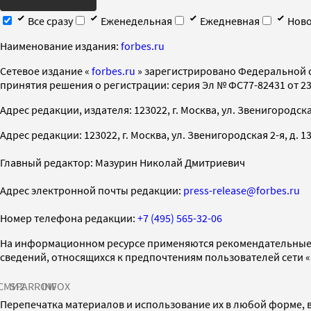
Все сразу
Еженедельная
Ежедневная
Ново
Наименование издания:
forbes.ru
Cетевое издание «
forbes.ru
» зарегистрировано Федеральной 
принятия решения о регистрации: серия Эл № ФС77-82431 от 23 
Адрес редакции, издателя: 123022, г. Москва, ул. Звенигородская 2-
Адрес редакции: 123022, г. Москва, ул. Звенигородская 2-я, д. 13, с
Главный редактор: Мазурин Николай Дмитриевич
Адрес электронной почты редакции:
press-release@forbes.ru
Номер телефона редакции:
+7 (495) 565-32-06
На информационном ресурсе применяются рекомендательные 
сведений, относящихся к предпочтениям пользователей сети 
СМИ2
SPARROW
INFOX
Перепечатка материалов и использование их в любой форме, в