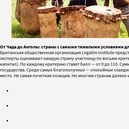
От Чада до Анголы: страны с самыми тяжелыми условиями д
Британская общественная организация Legatim Institute пред
эксперты оценивают каждую страну-участницу по восьми крит
капитал). По каждому критерию ставят балл — от 0 до 110. Су
государства. Среди самых благополучных — спокойные скандин
место. Не самая почетная позиция. Но многим странам далеко и