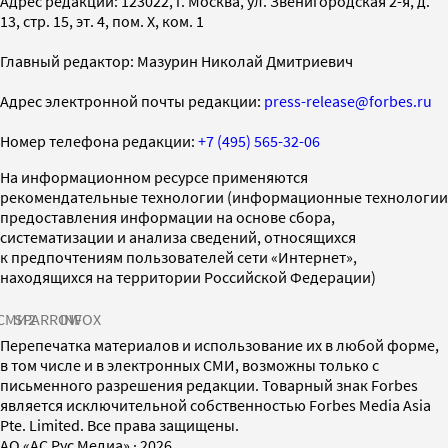
Адрес редакции: 123022, г. Москва, ул. Звенигородская 2-я, д.
13, стр. 15, эт. 4, пом. X, ком. 1
Главный редактор: Мазурин Николай Дмитриевич
Адрес электронной почты редакции:
press-release@forbes.ru
Номер телефона редакции:
+7 (495) 565-32-06
На информационном ресурсе применяются
рекомендательные технологии (информационные технологии
предоставления информации на основе сбора,
систематизации и анализа сведений, относящихся
к предпочтениям пользователей сети «Интернет»,
находящихся на территории Российской Федерации)
СМИ2
SPARROW
INFOX
Перепечатка материалов и использование их в любой форме,
в том числе и в электронных СМИ, возможны только с
письменного разрешения редакции. Товарный знак Forbes
является исключительной собственностью Forbes Media Asia
Pte. Limited. Все права защищены.
AO «АС Рус Медиа»
·
2026