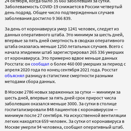
24 октября, когда было 35 660 заболевших за сутки.
Заболеваемость COVID-19 снижается в России четвертый
день подряд. Общее число подтвержденных случаев
заболевания достигло 9 366 839.
За день от коронавируса умер 1241 человек, следует из
данных оперативного штаба. Это минимум за шесть дней,
впервые за пять дней смертность в сводках оперативного
штаба оказалась меньше 1250 летальных случаев. Всего с
начала эпидемии штаб зарегистрировал 265 336 умерших
от коронавируса. Это примерно вдвое меньше данных
Росстата: он
сообщал
о более 460 000 умерших за период с
апреля 2020 года по конец сентября 2021 года. Росстат
объяснял
разницу в статистике смертности разными
методами сбора данных.
В Москве 2786 новых зараженных за сутки — минимум за
шесть дней, впервые за пять дней срок прирост числа
заболевших оказался меньше 3000. За сутки в столице
госпитализировали 848 пациентов с коронавирусом —
минимум после 27 сентября. На искусственной вентиляции
легких находятся 659 человек. За сутки от коронавируса в
Москве умерли 94 человека, сообщил оперативный штаб.