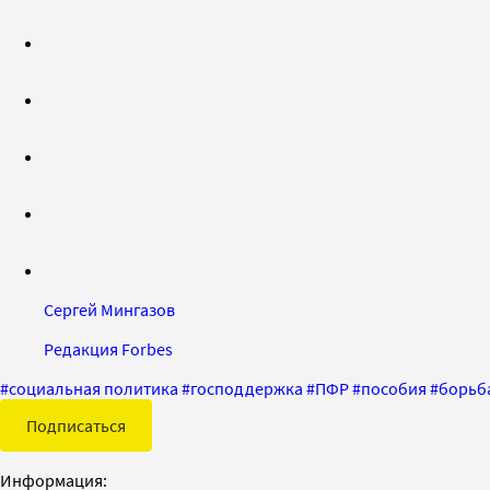
Сергей Мингазов
Редакция Forbes
#
социальная политика
#
господдержка
#
ПФР
#
пособия
#
борьб
Подписаться
Информация: