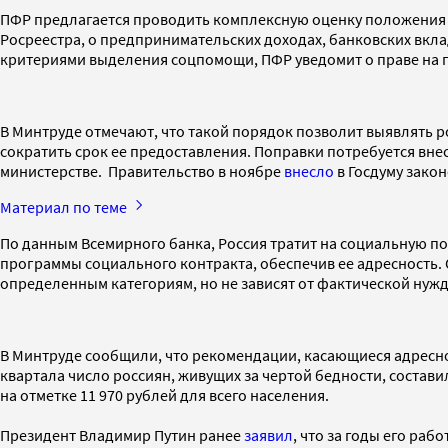
ПФР предлагается проводить комплексную оценку положения с
Росреестра, о предпринимательских доходах, банковских вклад
критериями выделения соцпомощи, ПФР уведомит о праве на 
В Минтруде отмечают, что такой порядок позволит выявлять 
сократить срок ее предоставления. Поправки потребуется вне
министерстве. Правительство в ноябре
внесло
в Госдуму зако
Материал по теме
По данным Всемирного банка, Россия тратит на социальную п
программы социального контракта, обеспечив ее адресность.
определенным категориям, но не зависят от фактической нуж
В Минтруде сообщили, что рекомендации, касающиеся адресн
квартала число россиян, живущих за чертой бедности, составил
на отметке 11 970 рублей для всего населения.
Президент Владимир Путин ранее
заявил
, что за годы его раб