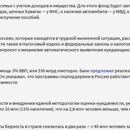
емьи с учетом доходов и имущества. Для этого фонд будет за
ах, ценных бумагах — у ФНС, о наличии автомобиля — у МВД, о 
получение пособий.
россиян, которые находятся в трудной жизненной ситуации, р
сти также в Налоговый кодекс и федеральные законы о налогов
нопроект о механизме автоматического выявления нуждающих
омощь 3% ВВП, или $30 млрд ежегодно. Банк
предложил
реализ
 Он указывал, что программы соцподдержки в России работают
даемости.
ости и внедрения единой методологии оценки нуждаемости, у
о 16 млн (11% населения), что на 2,8 млн человек меньше, чем
оты бедность в стране снизилась в два раза — с 40 млн человек з