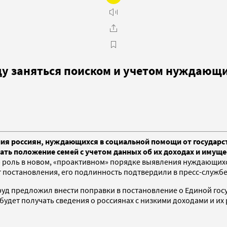
 заняться поиском и учетом нуждающи
я россиян, нуждающихся в социальной помощи от государства
ть положение семей с учетом данных об их доходах и имуще
роль в новом, «проактивном» порядке выявления нуждающихся
т постановления, его подлинность подтвердили в пресс-служб
нтруд предложил внести поправки в постановление о Единой г
будет получать сведения о россиянах с низкими доходами и и