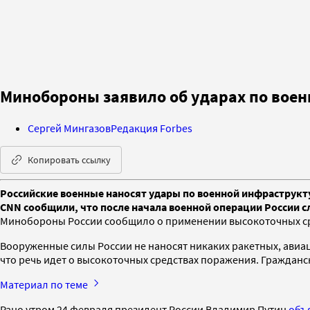
Минобороны заявило об ударах по вое
Сергей Мингазов
Редакция Forbes
Копировать ссылку
Российские военные наносят удары по военной инфраструкт
CNN сообщили, что после начала военной операции России 
Минобороны России сообщило о применении высокоточных сре
Вооруженные силы России не наносят никаких ракетных, ави
что речь идет о высокоточных средствах поражения. Граждан
Материал по теме
Рано утром 24 февраля президент России Владимир Путин
объ