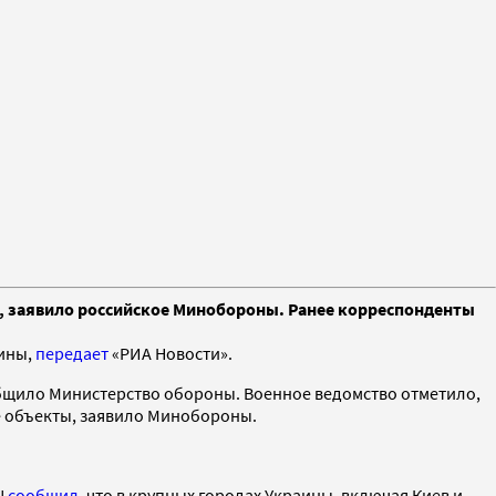
т, заявило российское Минобороны. Ранее корреспонденты
ины,
передает
«РИА Новости».
общило Министерство обороны. Военное ведомство отметило,
ые объекты, заявило Минобороны.
N
сообщил
, что в крупных городах Украины, включая Киев и