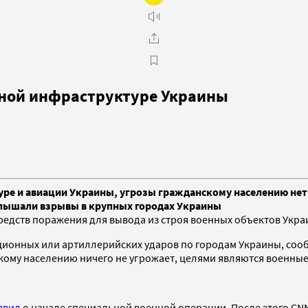
нной инфраструктуре Украины
уре и авиации Украины, угрозы гражданскому населению не
слышали взрывы в крупных городах Украины
дств поражения для вывода из строя военных объектов Укра
ационных или артиллерийских ударов по городам Украины, со
скому населению ничего не угрожает, целями являются военн
явил
о начале специальной военной операции. После этого CN