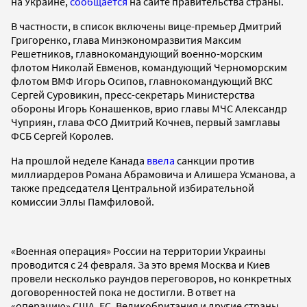
на Украине,
сообщается
на сайте правительства страны.
В частности, в список включены вице-премьер Дмитрий
Григоренко, глава Минэкономразвития Максим
Решетников, главнокомандующий военно-морским
флотом Николай Евменов, командующий Черноморским
флотом ВМФ Игорь Осипов, главнокомандующий ВКС
Сергей Суровикин, пресс-секретарь Министерства
обороны Игорь Конашенков, врио главы МЧС Александр
Чуприян, глава ФСО Дмитрий Кочнев, первый замглавы
ФСБ Сергей Королев.
На прошлой неделе Канада
ввела
санкции против
миллиардеров Романа Абрамовича и Алишера Усманова, а
также председателя Центральной избирательной
комиссии Эллы Памфиловой.
«Военная операция» России на территории Украины
проводится с 24 февраля. За это время Москва и Киев
провели несколько раундов переговоров, но конкретных
договоренностей пока не достигли. В ответ на
«операцию» США, ЕС, Великобритания и другие страны