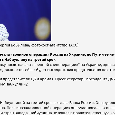
ергея Бобылева/ фотохост-агентство ТАСС)
ачала «военной операции» России на Украине, но Путин ее не
ь Набиуллину на третий срок
авку после начала «военной спецоперации»* на Украине, одна
 с должности сейчас будет выглядеть как предательство по от
ли представители ЦБ и Кремля. Пресс-секретарь президента Д
аму Набиуллину.
абиуллиной на третий срок во главе Банка России. Она руково
. После начала «военной операции» она участвовала в совеща
ми стран Запада. Набиуллина не вошла в правительственную 