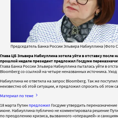
Председатель Банка России Эльвира Набиуллина (Фото С
Глава ЦБ Эльвира Набиуллина хотела уйти в отставку после н
прошлой неделе президент предложил Госдуме переназначит
Глава Банка России Эльвира Набиуллина пыталась уйти в отст
Bloomberg со ссылкой на четыре неназванных источника. Уход
Набиуллина не ответила на запрос Bloomberg. Так же поступи
неизвестно об этой ситуации, и предложил спросить об этом с
Материал по теме
18 марта Путин
предложил
Госдуме утвердить переназначение Н
июне. Набиуллина публично не комментировала решение Путина
по преодолению кризиса, вызванного «операцией» и санкция