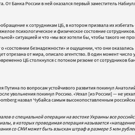
та. От Банка России в ней оказался первый заместитель Наби
обращение к сотрудникам ЦБ, в котором призвала их избегать 
тяжелое психологическое и физическое состояние сотрудников
ьной» ситуацией и что «мы все хотели бы, чтобы такого не пр
о «состоянии безнадежности» и ощущении, что они оказались 
дет отрезана от мира, описало агентство. В один момент число
новременно ЦБ столкнулся с потоком резюме от сотрудников ба
ля Путина по вопросам устойчивого развития покинул Анатоли
сле увольнения покинул Россию. «Уехал [из России] — не уеха
oomberg назвал Чубайса самым высокопоставленным российск
алов о специальной операции на востоке Украины все россий
алы, в которых проводимая операция называется «нападением
ования со СМИ может быть взыскан штраф в размере 5 млн рубл