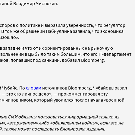
уллиной Владимир Чистюхин.
споров о политике и выразила уверенность, что регулятор
. В том же обращении Набиуллина заявила, что экономика
оизошло».
в западне и что от их ориентированных на рыночную
 увольнений в ЦБ было таким большим, что его IT-департамент
нков, попавших под санкции, добавил Bloomberg.
й Чубайс. По
словам
источников Bloomberg, Чубайс выразил
л — это его личное дело», — прокомментировал эту
им чиновником, который уволился после начала «военной
ские СМИ обязаны пользоваться информацией только из
», «вторжением» либо «объявлением войны», если это не
ей, также может последовать блокировка издания.