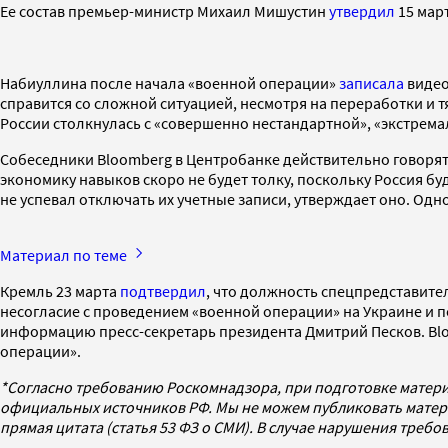
Ее состав премьер-министр Михаил Мишустин
утвердил
15 мар
Набиуллина после начала «военной операции»
записала
видео
справится со сложной ситуацией, несмотря на переработки и 
России столкнулась с «совершенно нестандартной», «экстремал
Собеседники Bloomberg в Центробанке действительно говорят 
экономику навыков скоро не будет толку, поскольку Россия бу
не успевал отключать их учетные записи, утверждает оно. Од
Материал по теме
Кремль 23 марта
подтвердил
, что должность спецпредставите
несогласие с проведением «военной операции» на Украине и по
информацию пресс-секретарь президента Дмитрий Песков. Bl
операции».
*Согласно требованию Роскомнадзора, при подготовке матери
официальных источников РФ. Мы не можем публиковать матери
прямая цитата (статья 53 ФЗ о СМИ). В случае нарушения треб