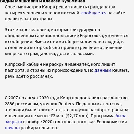
Вадим Мошкович и Алексей Кузьмичев
Совет министров Кипра решил лишить гражданства
четырех человек и членов их семей,
сообщается
на сайте
правительства страны.
Это четыре человека, которые фигурируют в
обновленном санкционном списке Евросоюза, уточняется
в сообщении. Вместе с ними общее количество людей, в
отношении которых было принято решение о лишении
кипрского гражданства, достигло восьми.
Кипрский кабмин не раскрыл имена тех, кого лишит
паспорта, и страны их происхождения. По
данным
Reuters,
речь идет о россиянах.
С 2007 по август 2020 года Кипр предоставил гражданство
2886 россиянам, уточнил Reuters. По данным агентства,
эти люди были в числе тех, кто получил паспорт страны за
инвестиции не менее €2 млн ($2,17 млн). Программа
была
закрыта
в ноябре 2020 года после того, как Еврокомиссия
начала
разбирательство.