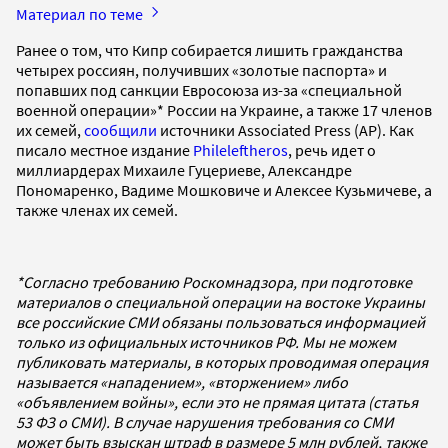
Материал по теме
Ранее о том, что Кипр собирается лишить гражданства
четырех россиян, получивших «золотые паспорта» и
попавших под санкции Евросоюза из-за «специальной
военной операции»* России на Украине, а также 17 членов
их семей,
сообщили
источники Associated Press (AP). Как
писало местное издание
Phileleftheros
, речь идет о
миллиардерах Михаиле Гуцериеве, Александре
Пономаренко, Вадиме Мошковиче и Алексее Кузьмичеве, а
также членах их семей.
*Согласно требованию Роскомнадзора, при подготовке
материалов о специальной операции на востоке Украины
все российские СМИ обязаны пользоваться информацией
только из официальных источников РФ. Мы не можем
публиковать материалы, в которых проводимая операция
называется «нападением», «вторжением» либо
«объявлением войны», если это не прямая цитата (статья
53 ФЗ о СМИ). В случае нарушения требования со СМИ
может быть взыскан штраф в размере 5 млн рублей, также